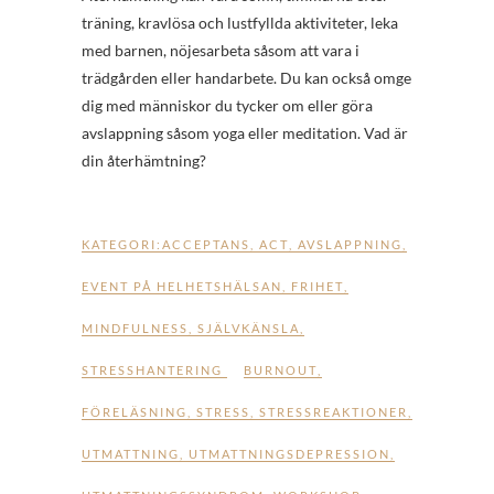
träning, kravlösa och lustfyllda aktiviteter, leka
med barnen, nöjesarbeta såsom att vara i
trädgården eller handarbete. Du kan också omge
dig med människor du tycker om eller göra
avslappning såsom yoga eller meditation. Vad är
din återhämtning?
KATEGORI:
ACCEPTANS
,
ACT
,
AVSLAPPNING
,
EVENT PÅ HELHETSHÄLSAN
,
FRIHET
,
MINDFULNESS
,
SJÄLVKÄNSLA
,
STRESSHANTERING
BURNOUT
,
FÖRELÄSNING
,
STRESS
,
STRESSREAKTIONER
,
UTMATTNING
,
UTMATTNINGSDEPRESSION
,