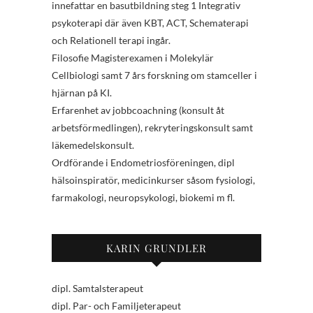
innefattar en basutbildning steg 1 Integrativ
psykoterapi där även KBT, ACT, Schematerapi
och Relationell terapi ingår.
Filosofie Magisterexamen i Molekylär
Cellbiologi samt 7 års forskning om stamceller i
hjärnan på KI.
Erfarenhet av jobbcoachning (konsult åt
arbetsförmedlingen), rekryteringskonsult samt
läkemedelskonsult.
Ordförande i Endometriosföreningen, dipl
hälsoinspiratör, medicinkurser såsom fysiologi,
farmakologi, neuropsykologi, biokemi m fl.
KARIN GRUNDLER
dipl. Samtalsterapeut
dipl. Par- och Familjeterapeut