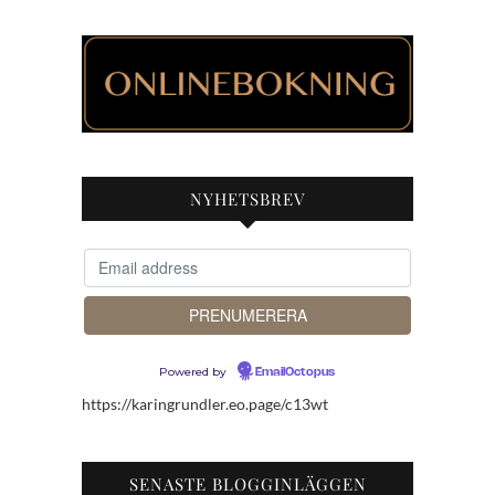
NYHETSBREV
Powered by
EmailOctopus
https://karingrundler.eo.page/c13wt
SENASTE BLOGGINLÄGGEN