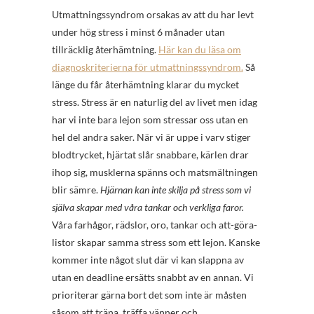
Utmattningssyndrom orsakas av att du har levt
under hög stress i minst 6 månader utan
tillräcklig återhämtning.
Här kan du läsa om
diagnoskriterierna för utmattningssyndrom.
Så
länge du får återhämtning klarar du mycket
stress. Stress är en naturlig del av livet men idag
har vi inte bara lejon som stressar oss utan en
hel del andra saker. När vi är uppe i varv stiger
blodtrycket, hjärtat slår snabbare, kärlen drar
ihop sig, musklerna spänns och matsmältningen
blir sämre.
Hjärnan kan inte skilja på stress som vi
själva skapar med våra tankar och verkliga faror.
Våra farhågor, rädslor, oro, tankar och att-göra-
listor skapar samma stress som ett lejon. Kanske
kommer inte något slut där vi kan slappna av
utan en deadline ersätts snabbt av en annan. Vi
prioriterar gärna bort det som inte är måsten
såsom att träna, träffa vänner och