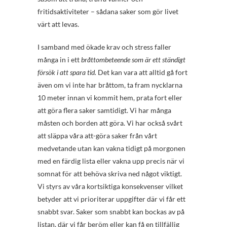
fritidsaktiviteter – sådana saker som gör livet
värt att levas.
I samband med ökade krav och stress faller
många in i ett
bråttombeteende som är ett ständigt
försök i att spara tid.
Det kan vara att alltid gå fort
även om vi inte har bråttom, ta fram nycklarna
10 meter innan vi kommit hem, prata fort eller
att göra flera saker samtidigt. Vi har många
måsten och borden att göra. Vi har också svårt
att släppa våra att-göra saker från vårt
medvetande utan kan vakna tidigt på morgonen
med en färdig lista eller vakna upp precis när vi
somnat för att behöva skriva ned något viktigt.
Vi styrs av våra kortsiktiga konsekvenser vilket
betyder att vi prioriterar uppgifter där vi får ett
snabbt svar. Saker som snabbt kan bockas av på
listan, där vi får beröm eller kan få en tillfällig