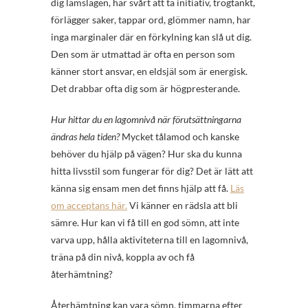
dig lamslagen, har svårt att ta initiativ, trögtänkt,
förlägger saker, tappar ord, glömmer namn, har
inga marginaler där en förkylning kan slå ut dig.
Den som är utmattad är ofta en person som
känner stort ansvar, en eldsjäl som är energisk.
Det drabbar ofta dig som är högpresterande.
Hur hittar du en lagomnivå när förutsättningarna
ändras hela tiden?
Mycket tålamod och kanske
behöver du hjälp på vägen? Hur ska du kunna
hitta livsstil som fungerar för dig? Det är lätt att
känna sig ensam men det finns hjälp att få.
Läs
om acceptans här.
Vi känner en rädsla att bli
sämre. Hur kan vi få till en god sömn, att inte
varva upp, hålla aktiviteterna till en lagomnivå,
träna på din nivå, koppla av och få
återhämtning?
Återhämtning kan vara sömn, timmarna efter