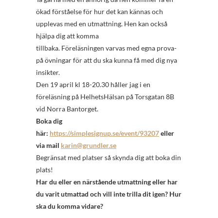
ökad förståelse för hur det kan kännas och
upplevas med en utmattning. Hen kan också
hjälpa dig att komma
tillbaka. Föreläsningen varvas med egna prova-
på övningar för att du ska kunna få med dig nya
insikter.
Den 19 april kl 18-20.30 håller jag i en
föreläsning på HelhetsHälsan på Torsgatan 8B
vid Norra Bantorget.
Boka dig
här:
https://simplesignup.se/event/93207
eller
via mail
karin@grundler.se
Begränsat med platser så skynda dig att boka din
plats!
Har du eller en närstående utmattning eller har
du varit utmattad och vill inte trilla dit igen? Hur
ska du komma vidare?