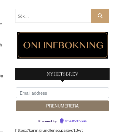
Sök
…
ch
NYHETSBREV
ig
Powered by
EmailOctopus
https://karingrundler.eo.page/c13wt