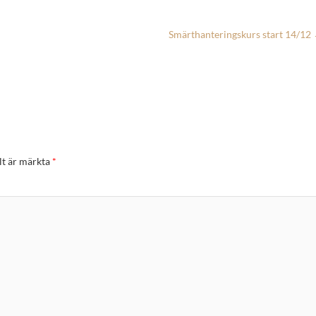
Smärthanteringskurs start 14/12
lt är märkta
*