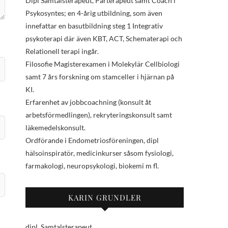
Dipl Samtalsterapeut, Parterapeut samt Coach i
Psykosyntes; en 4-årig utbildning, som även
innefattar en basutbildning steg 1 Integrativ
psykoterapi där även KBT, ACT, Schematerapi och
Relationell terapi ingår.
Filosofie Magisterexamen i Molekylär Cellbiologi
samt 7 års forskning om stamceller i hjärnan på
KI.
Erfarenhet av jobbcoachning (konsult åt
arbetsförmedlingen), rekryteringskonsult samt
läkemedelskonsult.
Ordförande i Endometriosföreningen, dipl
hälsoinspiratör, medicinkurser såsom fysiologi,
farmakologi, neuropsykologi, biokemi m fl.
KARIN GRUNDLER
dipl. Samtalsterapeut