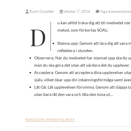
Karin Grundler
oktober 7, 2016
Inga kommentare
Du kan alltid träna dig att bli medvetet närvarande i vardagen genom att reflektera över det som sker genom följande
metod, som förkortas SOAL:
Stanna upp; Genom att lära dig att vara
reflektera i stunden.
Observera; När du medvetet har stannat upp ska du u
men du ska göra det utan att värdera det du upplever.
Acceptera: Genom att acceptera dina upplevelser utan
själv, vilket ökar upp din inkänningsförmåga samt äve
Låt Gå; Låt upplevelsen försvinna. Genom att släppa tag
utan bara låt den vara och låta den tona ut…
KATEGORI:
MINDFULNESS