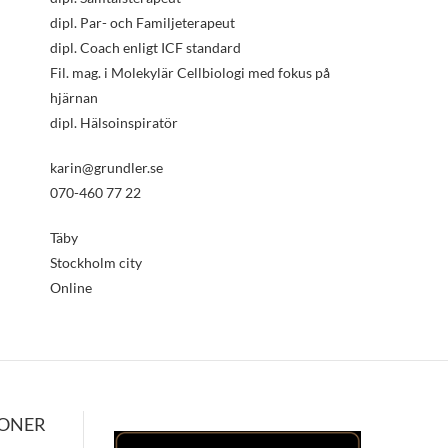
dipl. Par- och Familjeterapeut
dipl. Coach enligt ICF standard
Fil. mag. i Molekylär Cellbiologi med fokus på
hjärnan
dipl. Hälsoinspiratör
karin@grundler.se
070-460 77 22
Täby
Stockholm city
Online
IONER