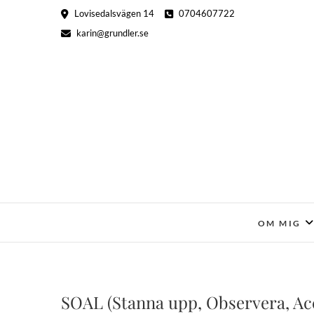
Hoppa
Lovisedalsvägen 14
0704607722
till
karin@grundler.se
innehåll
OM MIG
SOAL (Stanna upp, Observera, Ac