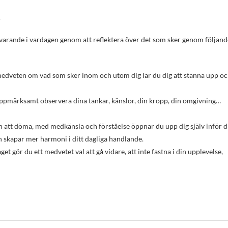
r
 medveten om vad som sker inom och utom dig lär du dig att stanna upp o
ppmärksamt observera dina tankar, känslor, din kropp, din omgivning…
 att döma, med medkänsla och förståelse öppnar du upp dig själv inför d
n skapar mer harmoni i ditt dagliga handlande.
et gör du ett medvetet val att gå vidare, att inte fastna i din upplevelse,