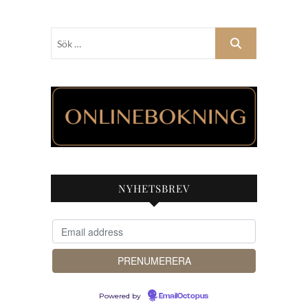
Sök
…
NYHETSBREV
Powered by
EmailOctopus