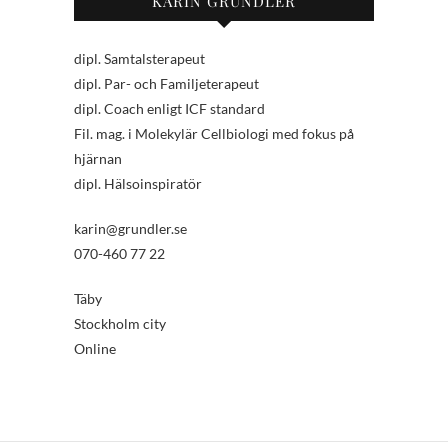
KARIN GRUNDLER
dipl. Samtalsterapeut
dipl. Par- och Familjeterapeut
dipl. Coach enligt ICF standard
Fil. mag. i Molekylär Cellbiologi med fokus på
hjärnan
dipl. Hälsoinspiratör
karin@grundler.se
070-460 77 22
Täby
Stockholm city
Online