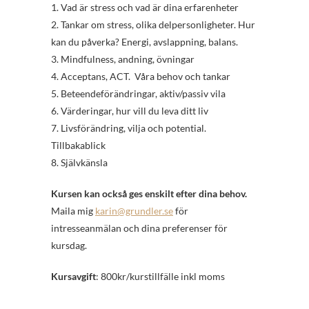
1. Vad är stress och vad är dina erfarenheter
2. Tankar om stress, olika delpersonligheter. Hur
kan du påverka? Energi, avslappning, balans.
3. Mindfulness, andning, övningar
4. Acceptans, ACT. Våra behov och tankar
5. Beteendeförändringar, aktiv/passiv vila
6. Värderingar, hur vill du leva ditt liv
7. Livsförändring, vilja och potential.
Tillbakablick
8. Självkänsla
Kursen kan också ges enskilt efter dina behov.
Maila mig
karin@grundler.se
för
intresseanmälan och dina preferenser för
kursdag.
Kursavgift
: 800kr/kurstillfälle inkl moms