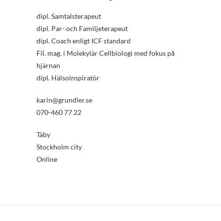
dipl. Samtalsterapeut
dipl. Par- och Familjeterapeut
dipl. Coach enligt ICF standard
Fil. mag. i Molekylär Cellbiologi med fokus på
hjärnan
dipl. Hälsoinspiratör
karin@grundler.se
070-460 77 22
Täby
Stockholm city
Online