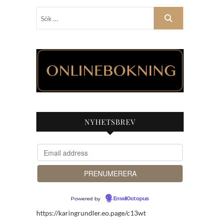
Sök
…
NYHETSBREV
Powered by
EmailOctopus
https://karingrundler.eo.page/c13wt