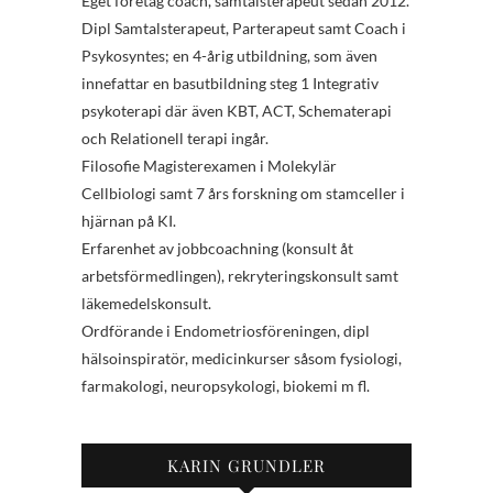
Eget företag coach, samtalsterapeut sedan 2012.
Dipl Samtalsterapeut, Parterapeut samt Coach i
Psykosyntes; en 4-årig utbildning, som även
innefattar en basutbildning steg 1 Integrativ
psykoterapi där även KBT, ACT, Schematerapi
och Relationell terapi ingår.
Filosofie Magisterexamen i Molekylär
Cellbiologi samt 7 års forskning om stamceller i
hjärnan på KI.
Erfarenhet av jobbcoachning (konsult åt
arbetsförmedlingen), rekryteringskonsult samt
läkemedelskonsult.
Ordförande i Endometriosföreningen, dipl
hälsoinspiratör, medicinkurser såsom fysiologi,
farmakologi, neuropsykologi, biokemi m fl.
KARIN GRUNDLER