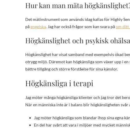
Hur kan man mäta högkänslighet
Det mätinstrument som används idag kallas för Highly Sens
på
engelska
. Jag har också frågor som kan svara på
om ditt
Högkänslighet och psykisk ohäls
Högkänslighet har visat samband med exempelvis ökad benä
otrygg miljö. Däremot kan högkänsliga som växer upp i en 
bättre tillgång och större förståelse för sina känslor.
Högkänsliga i terapi
Jag möter många högkänsliga klienter och jag tror det beror 
När en människa inte är i balans blir högkänsligheten svår 
Jag möter högkänsliga som blandar ihop sina egna kä
En del har svårt att vara i miljöer med mycket männis