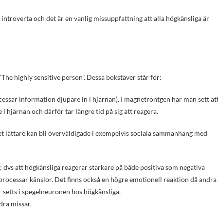
introverta och det är en vanlig missuppfattning att alla högkänsliga är
he highly sensitive person”. Dessa bokstäver står för:
ssar information djupare in i hjärnan). I magnetröntgen har man sett at
 hjärnan och därför tar längre tid på sig att reagera.
t lättare kan bli överväldigade i exempelvis sociala sammanhang med
; dvs att högkänsliga reagerar starkare på både positiva som negativa
m processar känslor. Det finns också en högre emotionell reaktion då andra
r setts i spegelneuronen hos högkänsliga.
ndra missar.