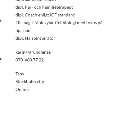
dipl. Par- och Familjeterapeut
dipl. Coach enligt ICF standard
t
Fil. mag. i Molekylär Cellbiologi med fokus på
hjärnan
dipl. Hälsoinspiratör
karin@grundler.se
en
070-460 77 22
Täby
Stockholm city
Online