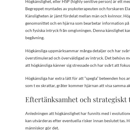
Högkänslighet, eller HSP (highly senitive person) är ett m
Begreppet myntades av psykoterapeuten och forskaren Elai
Känsligheten är jämt fördelat mellan män och kvinnor. Hö
genomsnittet och en hjärna som bearbetar information på e
och fysiska intryck från omgivningen. Denna känslighet ka
begåvning.
Högkänsliga uppmärksammar många detaljer och har svårt att 
överstimulerad och överväldigad av intryck. Det behövs mer 
att högkänsliga känner sig stressade och har svårt att foku
Högkänsliga har extra lätt för att ”spegla” beteenden hos a
som t ex skrattar, gråter kommer hjärnan att visa samma ak
Eftertänksamhet och strategiskt
Anledningen att högkänslighet har funnits med i evolutione
kan utvärderas efter eventuella risker innan beslutet tas.
människor gör det.