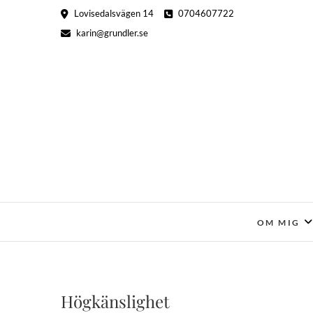
Hoppa
Lovisedalsvägen 14
0704607722
till
karin@grundler.se
innehåll
OM MIG
Högkänslighet