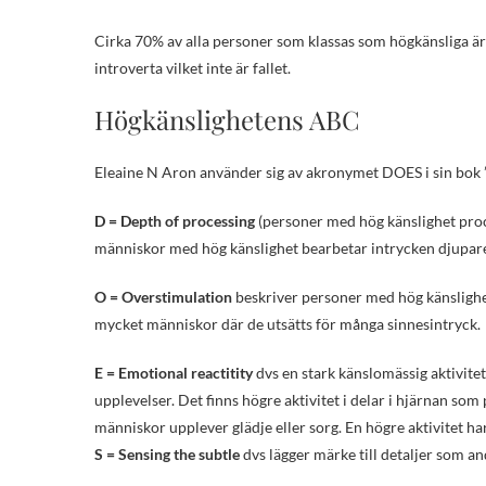
Cirka 70% av alla personer som klassas som högkänsliga är 
introverta vilket inte är fallet.
Högkänslighetens ABC
Eleaine N Aron använder sig av akronymet DOES i sin bok ”T
D = Depth of processing
(personer med hög känslighet proce
människor med hög känslighet bearbetar intrycken djupare i
O = Overstimulation
beskriver personer med hög känslighe
mycket människor där de utsätts för många sinnesintryck.
E = Emotional reactitity
dvs en stark känslomässig aktivitet
upplevelser. Det finns högre aktivitet i delar i hjärnan so
människor upplever glädje eller sorg. En högre aktivitet ha
S = Sensing the subtle
dvs lägger märke till detaljer som a