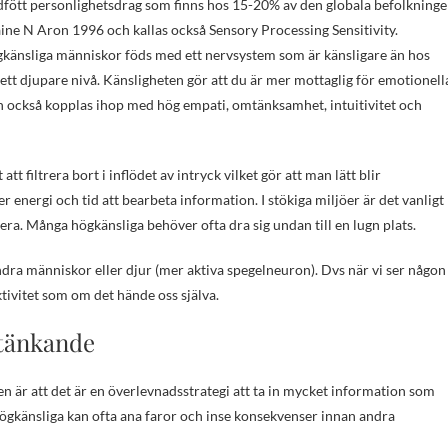
edfött personlighetsdrag som finns hos 15-20% av den globala befolkninge
ne N Aron 1996 och kallas också Sensory Processing Sensitivity.
gkänsliga människor föds med ett nervsystem som är känsligare än hos
tt djupare nivå. Känsligheten gör att du är mer mottaglig för emotionell
n också kopplas ihop med hög empati, omtänksamhet, intuitivitet och
filtrera bort i inflödet av intryck vilket gör att man lätt blir
energi och tid att bearbeta information. I stökiga miljöer är det vanligt
sera. Många högkänsliga behöver ofta dra sig undan till en lugn plats.
ndra människor eller djur (mer aktiva spegelneuron). Dvs när vi ser någon
tivitet som om det hände oss själva.
 tänkande
n är att det är en överlevnadsstrategi att ta in mycket information som
 Högkänsliga kan ofta ana faror och inse konsekvenser innan andra