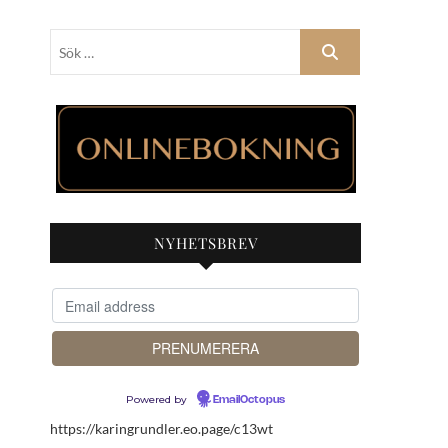
Sök
…
NYHETSBREV
Powered by
EmailOctopus
https://karingrundler.eo.page/c13wt