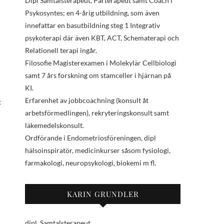
Dipl Samtalsterapeut, Parterapeut samt Coach i
Psykosyntes; en 4-årig utbildning, som även
innefattar en basutbildning steg 1 Integrativ
psykoterapi där även KBT, ACT, Schematerapi och
Relationell terapi ingår.
Filosofie Magisterexamen i Molekylär Cellbiologi
samt 7 års forskning om stamceller i hjärnan på
KI.
Erfarenhet av jobbcoachning (konsult åt
t
arbetsförmedlingen), rekryteringskonsult samt
läkemedelskonsult.
Ordförande i Endometriosföreningen, dipl
hälsoinspiratör, medicinkurser såsom fysiologi,
farmakologi, neuropsykologi, biokemi m fl.
KARIN GRUNDLER
dipl. Samtalsterapeut