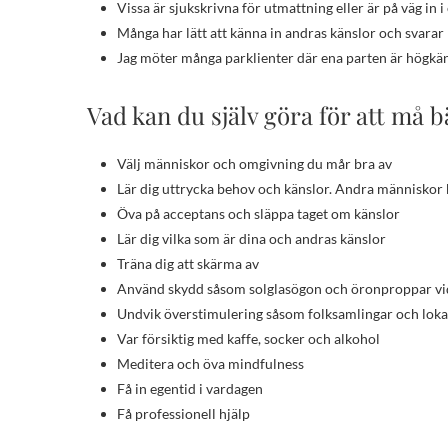
Vissa är sjukskrivna för utmattning eller är på väg in 
Många har lätt att känna in andras känslor och svarar 
Jag möter många parklienter där ena parten är högkän
Vad kan du själv göra för att må b
Välj människor och omgivning du mår bra av
Lär dig uttrycka behov och känslor. Andra människor k
Öva på acceptans och släppa taget om känslor
Lär dig vilka som är dina och andras känslor
Träna dig att skärma av
Använd skydd såsom solglasögon och öronproppar vi
Undvik överstimulering såsom folksamlingar och loka
Var försiktig med kaffe, socker och alkohol
Meditera och öva mindfulness
Få in egentid i vardagen
Få professionell hjälp