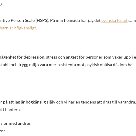
?
itive Person Scale (HSPS). På min hemsida har jag det
svenska testet
sam
 barn är högkänsligt
.
a
genhet för depression, stress och ångest för personer som växer upp i 
stabil och trygg miljö vara mer resistenta mot psykisk ohälsa då dom har
på att jag är högkänslig själv och vi har en tendens att dras till varandra.
att hantera.
nslor med andras
kor