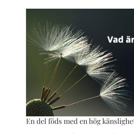
En del föds med en hög känslighe