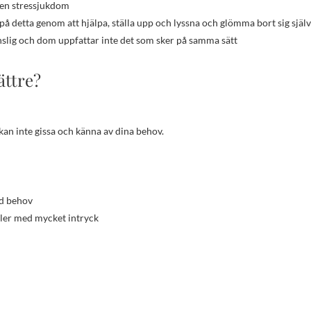
i en stressjukdom
på detta genom att hjälpa, ställa upp och lyssna och glömma bort sig själ
slig och dom uppfattar inte det som sker på samma sätt
ättre?
an inte gissa och känna av dina behov.
d behov
ler med mycket intryck