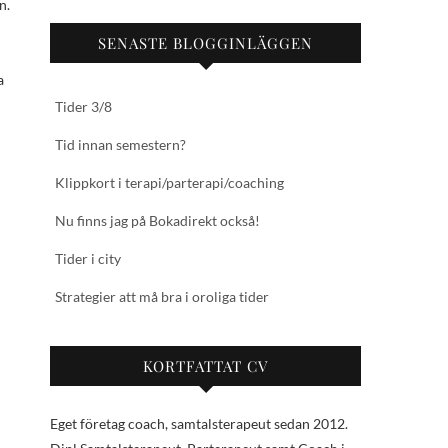
n.
SENASTE BLOGGINLÄGGEN
a
Tider 3/8
Tid innan semestern?
Klippkort i terapi/parterapi/coaching
Nu finns jag på Bokadirekt också!
Tider i city
Strategier att må bra i oroliga tider
KORTFATTAT CV
Eget företag coach, samtalsterapeut sedan 2012.