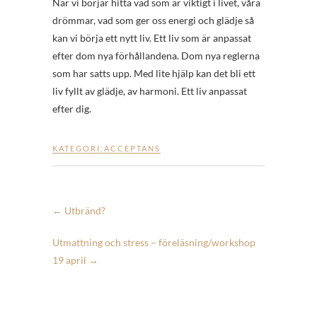
När vi börjar hitta vad som är viktigt i livet, våra
drömmar, vad som ger oss energi och glädje så
kan vi börja ett nytt liv. Ett liv som är anpassat
efter dom nya förhållandena. Dom nya reglerna
som har satts upp. Med lite hjälp kan det bli ett
liv fyllt av glädje, av harmoni. Ett liv anpassat
efter dig.
KATEGORI:
ACCEPTANS
←
Utbränd?
Utmattning och stress – föreläsning/workshop
19 april
→