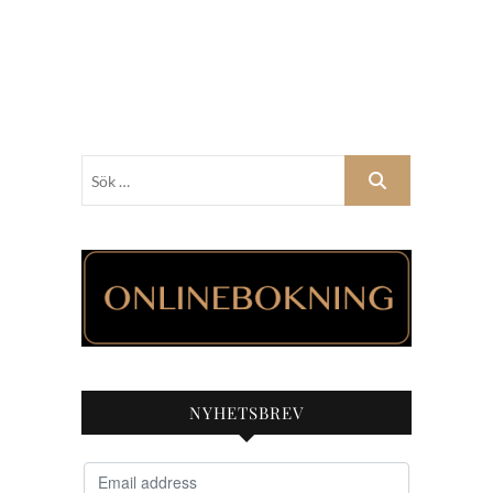
Sök
…
NYHETSBREV