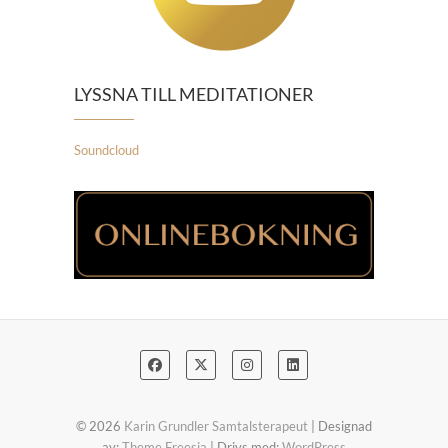
LYSSNA TILL MEDITATIONER
Soundcloud
© 2026
Karin Grundler Samtalsterapeut
| Designad
av:
Theme Freesia
| Drivs med:
WordPress