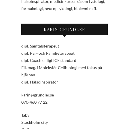
hälsoinspiratör, medicinkurser såsom fysiologi,
farmakologi, neuropsykologi, biokemi m fl.
KARIN GRUNDLER
dipl. Samtalsterapeut
dipl. Par- och Familjeterapeut
dipl. Coach enligt ICF standard
Fil. mag. i Molekylär Cellbiologi med fokus på
hjärnan
dipl. Hälsoinspiratör
karin@grundler.se
070-460 77 22
Täby
Stockholm city