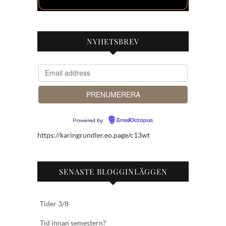
NYHETSBREV
Powered by
EmailOctopus
https://karingrundler.eo.page/c13wt
SENASTE BLOGGINLÄGGEN
Tider 3/8
Tid innan semestern?