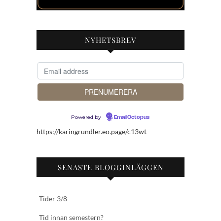
NYHETSBREV
Powered by
EmailOctopus
https://karingrundler.eo.page/c13wt
SENASTE BLOGGINLÄGGEN
Tider 3/8
Tid innan semestern?