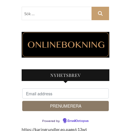
Sök
…
NYHETSBREV
Powered by
EmailOctopus
https://karingrundler.eo.page/c13wt