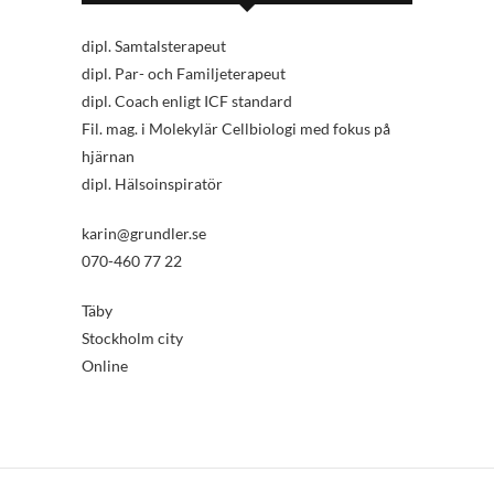
dipl. Samtalsterapeut
dipl. Par- och Familjeterapeut
dipl. Coach enligt ICF standard
Fil. mag. i Molekylär Cellbiologi med fokus på
hjärnan
dipl. Hälsoinspiratör
karin@grundler.se
070-460 77 22
Täby
Stockholm city
Online