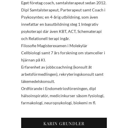
Eget företag coach, samtalsterapeut sedan 2012.
Dipl Samtalsterapeut, Parterapeut samt Coach i
Psykosyntes; en 4-årig utbildning, som även
innefattar en basutbildning steg 1 Integrativ
psykoterapi där även KBT, ACT, Schematerapi
och Relationell terapi ingår.
Filosofie Magisterexamen i Molekylär
Cellbiologi samt 7 års forskning om stamceller i
hjärnan på KI.
Erfarenhet av jobbcoachning (konsult åt
arbetsförmedlingen), rekryteringskonsult samt
läkemedelskonsult.
Ordförande i Endometriosföreningen, dipl
hälsoinspiratör, medicinkurser såsom fysiologi,
farmakologi, neuropsykologi, biokemi m fl.
KARIN GRUNDLER