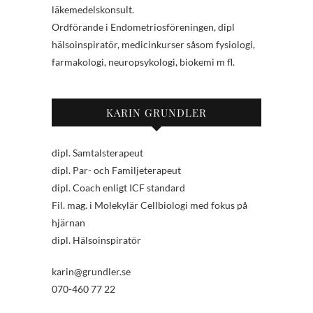
läkemedelskonsult.
Ordförande i Endometriosföreningen, dipl
hälsoinspiratör, medicinkurser såsom fysiologi,
farmakologi, neuropsykologi, biokemi m fl.
KARIN GRUNDLER
dipl. Samtalsterapeut
dipl. Par- och Familjeterapeut
dipl. Coach enligt ICF standard
Fil. mag. i Molekylär Cellbiologi med fokus på
hjärnan
dipl. Hälsoinspiratör
karin@grundler.se
070-460 77 22