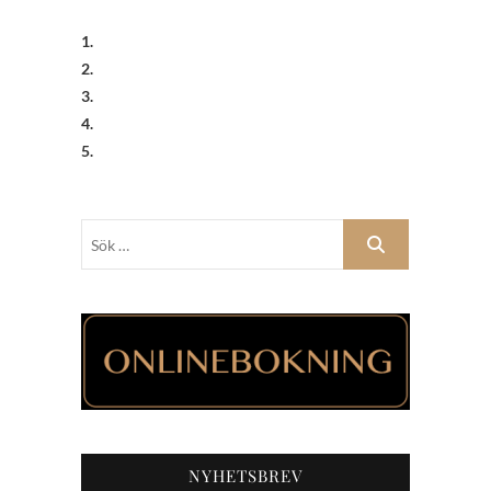
1.
2.
3.
4.
5.
Sök
…
NYHETSBREV