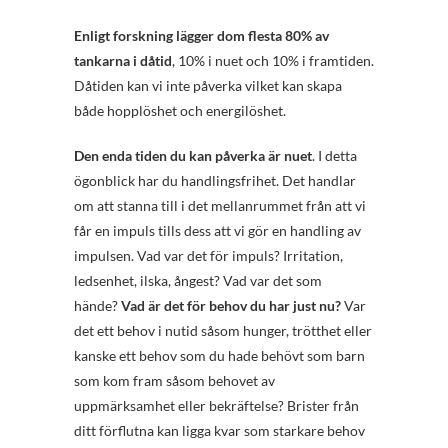
Enligt forskning lägger dom flesta 80% av
tankarna i dåtid
, 10% i nuet och 10% i framtiden.
Dåtiden kan vi inte påverka vilket kan skapa
både hopplöshet och energilöshet.
Den enda tiden du kan påverka är nuet
. I detta
ögonblick har du handlingsfrihet. Det handlar
om att stanna till i det mellanrummet från att vi
får en impuls tills dess att vi gör en handling av
impulsen. Vad var det för impuls? Irritation,
ledsenhet, ilska, ångest? Vad var det som
hände?
Vad är det för behov du har just nu?
Var
det ett behov i nutid såsom hunger, trötthet eller
kanske ett behov som du hade behövt som barn
som kom fram såsom behovet av
uppmärksamhet eller bekräftelse? Brister från
ditt förflutna kan ligga kvar som starkare behov