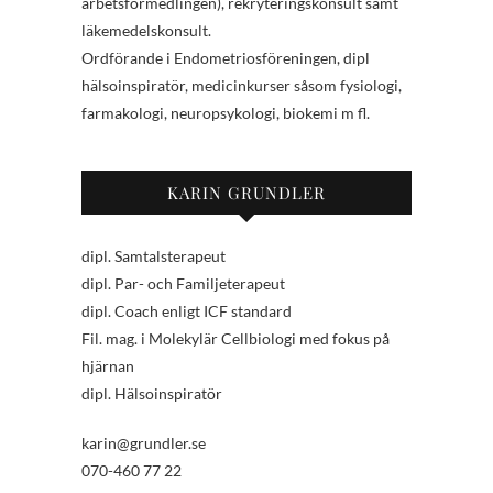
arbetsförmedlingen), rekryteringskonsult samt
läkemedelskonsult.
Ordförande i Endometriosföreningen, dipl
hälsoinspiratör, medicinkurser såsom fysiologi,
farmakologi, neuropsykologi, biokemi m fl.
KARIN GRUNDLER
dipl. Samtalsterapeut
dipl. Par- och Familjeterapeut
dipl. Coach enligt ICF standard
Fil. mag. i Molekylär Cellbiologi med fokus på
hjärnan
dipl. Hälsoinspiratör
karin@grundler.se
070-460 77 22