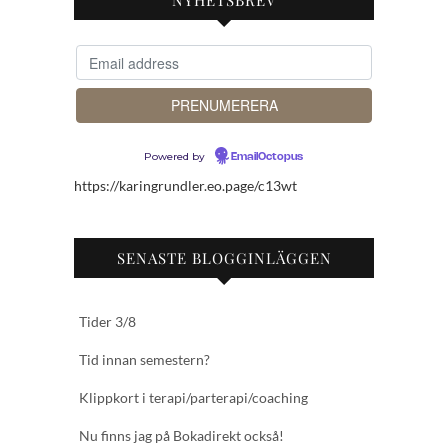
NYHETSBREV
Powered by
EmailOctopus
https://karingrundler.eo.page/c13wt
SENASTE BLOGGINLÄGGEN
Tider 3/8
Tid innan semestern?
Klippkort i terapi/parterapi/coaching
Nu finns jag på Bokadirekt också!