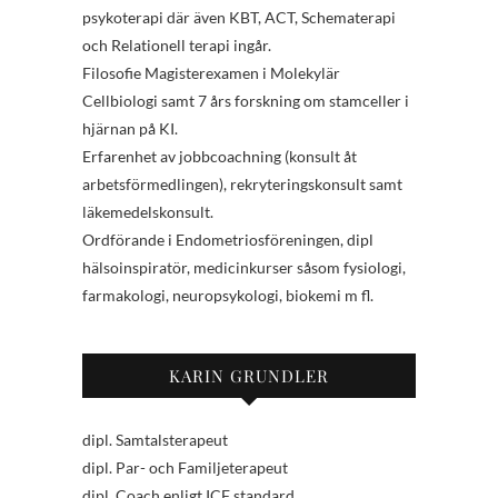
psykoterapi där även KBT, ACT, Schematerapi
och Relationell terapi ingår.
Filosofie Magisterexamen i Molekylär
Cellbiologi samt 7 års forskning om stamceller i
hjärnan på KI.
Erfarenhet av jobbcoachning (konsult åt
arbetsförmedlingen), rekryteringskonsult samt
läkemedelskonsult.
Ordförande i Endometriosföreningen, dipl
hälsoinspiratör, medicinkurser såsom fysiologi,
farmakologi, neuropsykologi, biokemi m fl.
KARIN GRUNDLER
dipl. Samtalsterapeut
dipl. Par- och Familjeterapeut
dipl. Coach enligt ICF standard