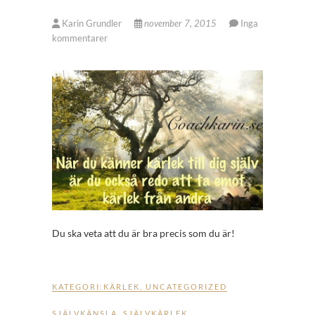
Karin Grundler
november 7, 2015
Inga
kommentarer
Du ska veta att du är bra precis som du är!
KATEGORI:
KÄRLEK
,
UNCATEGORIZED
SJÄLVKÄNSLA
,
SJÄLVKÄRLEK