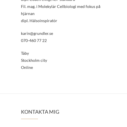
Fil. mag. i Molekylär Cellbiologi med fokus på
hjärnan
dipl. Hälsoinspiratör
karin@grundler.se
070-460 77 22
Täby
Stockholm city
Online
KONTAKTA MIG