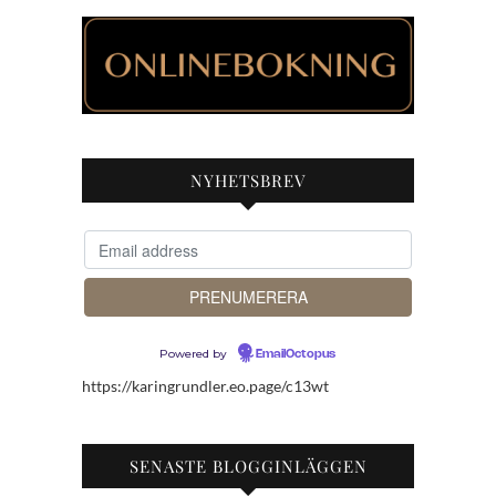
NYHETSBREV
Powered by
EmailOctopus
https://karingrundler.eo.page/c13wt
SENASTE BLOGGINLÄGGEN