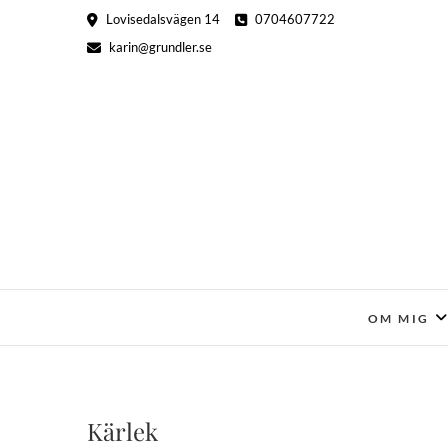
Hoppa
Lovisedalsvägen 14
0704607722
till
karin@grundler.se
innehåll
OM MIG
Kärlek