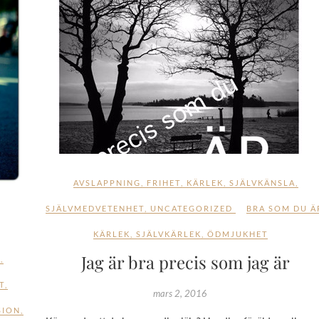
AVSLAPPNING
,
FRIHET
,
KÄRLEK
,
SJÄLVKÄNSLA
,
SJÄLVMEDVETENHET
,
UNCATEGORIZED
BRA SOM DU Ä
KÄRLEK
,
SJÄLVKÄRLEK
,
ÖDMJUKHET
Jag är bra precis som jag är
K
,
T
,
mars 2, 2016
SION
,