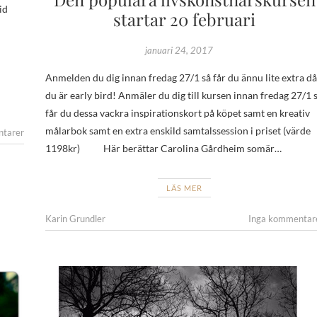
id
startar 20 februari
januari 24, 2017
Anmelden du dig innan fredag 27/1 så får du ännu lite extra då
du är early bird! Anmäler du dig till kursen innan fredag 27/1 
får du dessa vackra inspirationskort på köpet samt en kreativ
målarbok samt en extra enskild samtalssession i priset (värde
ntarer
1198kr) Här berättar Carolina Gårdheim somär…
LÄS MER
Karin Grundler
Inga kommentar