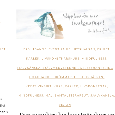
,
T
,
ERBJUDANDE
,
EVENT PÅ HELHETSHÄLSAN
,
FRIHET
,
HET
,
KÄRLEK
,
LIVSKONSTNÄRSKURS
,
MINDFULNESS
,
SJÄLVKÄNSLA
,
SJÄLVMEDVETENHET
,
STRESSHANTERING
COACHANDE
,
DRÖMMAR
,
HELHETSHÄLSAN
,
KREATIVINSIKT
,
KURS
,
KÄRLEK
,
LIVSKONSTNÄR
,
MINDFULNESS
,
MÅL
,
SAMTALSTERAPEUT
,
SJÄLVKÄNSLA
ss
VISION
tivt
der 8
Den populära livskonstnärskursen