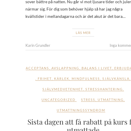
sover bättre på natten. Nu går vi mot ljusare tider och jule
närmar sig. För dig som behöver hjälp så har jag några
kvällstider i mellandagarna och är det akut är det bara…
LÄS MER
Karin Grundler
Inga komme
ACCEPTANS
,
AVSLAPPNING
,
BALANS I LIVET
,
ERBJUD
,
FRIHET
,
KÄRLEK
,
MINDFULNESS
,
SJÄLVKÄNSLA
,
SJÄLVMEDVETENHET
,
STRESSHANTERING
,
UNCATEGORIZED
STRESS
,
UTMATTNING
,
UTMATTNINGSSYNDROM
Sista dagen att få rabatt på kurs 
utmattade