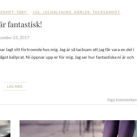
TENHET
,
TÄBY
JUL
,
JULHÄLSNING
,
KÄRLEK
,
TACKSAMHET
är fantastisk!
cember 23, 2017
 något kallprat. Ni öppnar upp er för mig. Jag ser hur fantastiska ni är och
LÄS MER
Inga kommentar