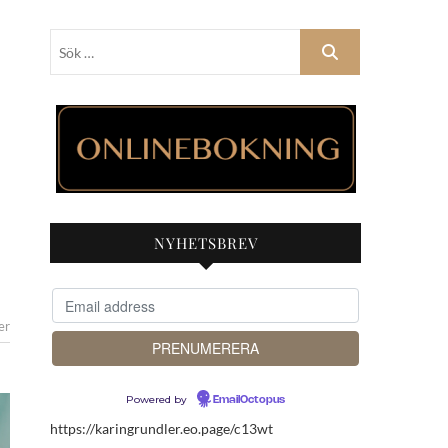
Sök
…
NYHETSBREV
er
Powered by
EmailOctopus
https://karingrundler.eo.page/c13wt