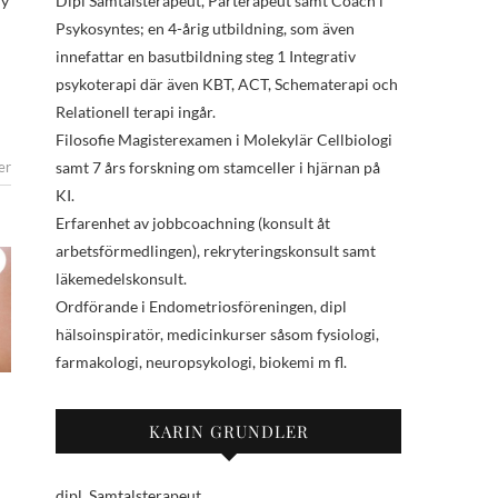
Dipl Samtalsterapeut, Parterapeut samt Coach i
ry
Psykosyntes; en 4-årig utbildning, som även
innefattar en basutbildning steg 1 Integrativ
psykoterapi där även KBT, ACT, Schematerapi och
Relationell terapi ingår.
Filosofie Magisterexamen i Molekylär Cellbiologi
samt 7 års forskning om stamceller i hjärnan på
er
KI.
Erfarenhet av jobbcoachning (konsult åt
arbetsförmedlingen), rekryteringskonsult samt
läkemedelskonsult.
Ordförande i Endometriosföreningen, dipl
hälsoinspiratör, medicinkurser såsom fysiologi,
farmakologi, neuropsykologi, biokemi m fl.
KARIN GRUNDLER
dipl. Samtalsterapeut