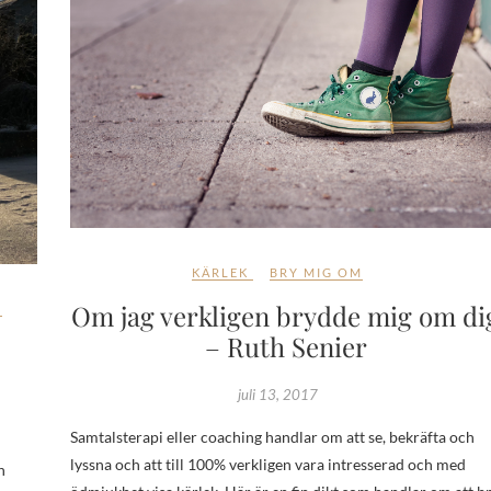
KÄRLEK
BRY MIG OM
Om jag verkligen brydde mig om di
Y
– Ruth Senier
juli 13, 2017
Samtalsterapi eller coaching handlar om att se, bekräfta och
lyssna och att till 100% verkligen vara intresserad och med
h