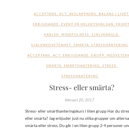
ACCEPTANS
,
ACT
,
AVSLAPPNING
,
BALANS I LIVET
ERBJUDANDE
,
EVENT PÅ HELHETSHÄLSAN
,
FRIHE
KÄRLEK
,
MINDFULNESS
,
SJÄLVKÄNSLA
,
SJÄLVMEDVETENHET
,
SMÄRTA
,
STRESSHANTERING
ACCEPTANS
,
ACT
,
ERBJUDANDE
,
GRUPP
,
MEDVETEN
SMÄRTA
,
SMÄRTHANTERING
,
STRESS
,
STRESSHANTERING
Stress- eller smärta?
februari 20, 2017
Stress- eller smärthanteringskurs i liten grupp Har du stre
eller smärta? Jag erbjuder just nu olika grupper om alterna
smärta eller stress. Du går i en liten grupp 2-4 personer un