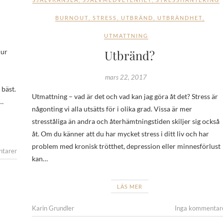
BURNOUT
,
STRESS
,
UTBRÄND
,
UTBRÄNDHET
,
UTMATTNING
hur
Utbränd?
mars 22, 2017
 bäst.
Utmattning – vad är det och vad kan jag göra åt det? Stress är
,…
någonting vi alla utsätts för i olika grad. Vissa är mer
stresståliga än andra och återhämtningstiden skiljer sig också
åt. Om du känner att du har mycket stress i ditt liv och har
problem med kronisk trötthet, depression eller minnesförlust
ntarer
kan…
LÄS MER
Karin Grundler
Inga kommentar