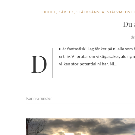
FRIHET
,
KÄRLEK
,
SJÄLVKÄNSLA
,
SJÄLVMEDVE
Du 
de
Du är fantastisk! Jag tänker på ni alla som har lagt sitt förtroende hos mig. Jag är så tacksam att jag får vara en del i
ert liv. Vi pratar om viktiga saker, aldrig
vilken stor potential ni har. Ni…
Karin Grundler