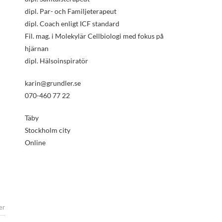
dipl. Par- och Familjeterapeut
dipl. Coach enligt ICF standard
Fil. mag. i Molekylär Cellbiologi med fokus på
hjärnan
dipl. Hälsoinspiratör
karin@grundler.se
070-460 77 22
Täby
Stockholm city
Online
er