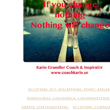
ACCEPTANS
,
ACT
,
AVSLAPPNING
,
FRIHET
,
KÄRLE
MINDFULNESS
,
SJÄLVKÄNSLA
,
SJÄLVMEDVETENHE
SMÄRTA
,
STRESSHANTERING
ACCEPTANS
,
COMPAS