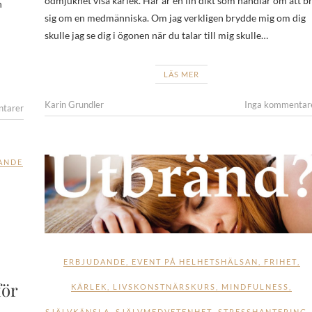
ödmjukhet visa kärlek. Här är en fin dikt som handlar om att b
n
sig om en medmänniska. Om jag verkligen brydde mig om dig
skulle jag se dig i ögonen när du talar till mig skulle…
LÄS MER
Karin Grundler
Inga kommentar
ntarer
ANDE
ERBJUDANDE
,
EVENT PÅ HELHETSHÄLSAN
,
FRIHET
,
för
KÄRLEK
,
LIVSKONSTNÄRSKURS
,
MINDFULNESS
,
SJÄLVKÄNSLA
,
SJÄLVMEDVETENHET
,
STRESSHANTERING