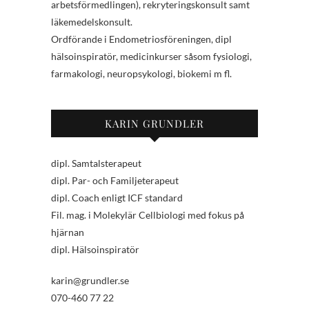
arbetsförmedlingen), rekryteringskonsult samt
läkemedelskonsult.
Ordförande i Endometriosföreningen, dipl
hälsoinspiratör, medicinkurser såsom fysiologi,
farmakologi, neuropsykologi, biokemi m fl.
KARIN GRUNDLER
dipl. Samtalsterapeut
dipl. Par- och Familjeterapeut
dipl. Coach enligt ICF standard
Fil. mag. i Molekylär Cellbiologi med fokus på
hjärnan
dipl. Hälsoinspiratör
karin@grundler.se
070-460 77 22