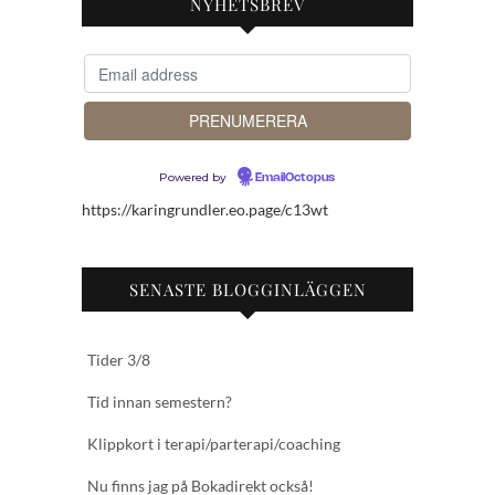
NYHETSBREV
Powered by
EmailOctopus
https://karingrundler.eo.page/c13wt
SENASTE BLOGGINLÄGGEN
Tider 3/8
Tid innan semestern?
Klippkort i terapi/parterapi/coaching
Nu finns jag på Bokadirekt också!