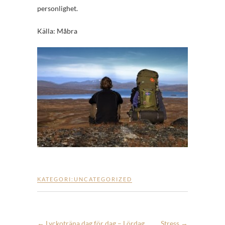
personlighet.
Källa: Måbra
KATEGORI:
UNCATEGORIZED
←
Lyckoträna dag för dag – Lördag
Stress
→