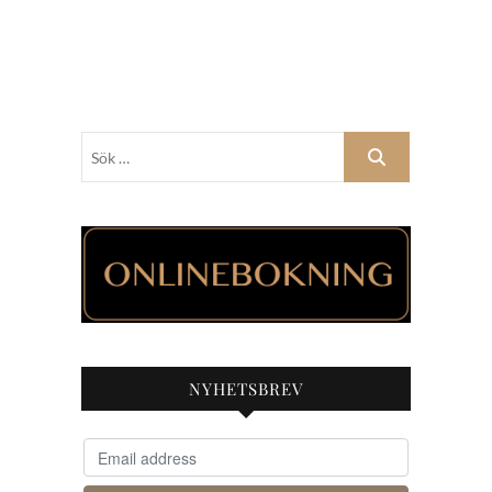
Sök
…
NYHETSBREV