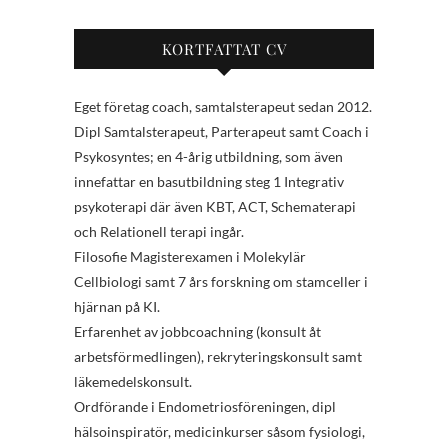
KORTFATTAT CV
Eget företag coach, samtalsterapeut sedan 2012.
Dipl Samtalsterapeut, Parterapeut samt Coach i
Psykosyntes; en 4-årig utbildning, som även
innefattar en basutbildning steg 1 Integrativ
psykoterapi där även KBT, ACT, Schematerapi
och Relationell terapi ingår.
Filosofie Magisterexamen i Molekylär
Cellbiologi samt 7 års forskning om stamceller i
hjärnan på KI.
Erfarenhet av jobbcoachning (konsult åt
arbetsförmedlingen), rekryteringskonsult samt
läkemedelskonsult.
Ordförande i Endometriosföreningen, dipl
hälsoinspiratör, medicinkurser såsom fysiologi,