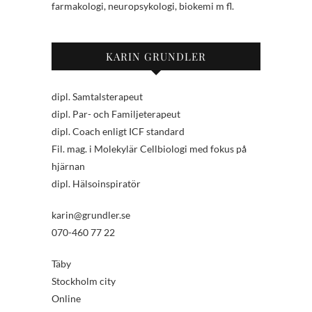
farmakologi, neuropsykologi, biokemi m fl.
KARIN GRUNDLER
dipl. Samtalsterapeut
dipl. Par- och Familjeterapeut
dipl. Coach enligt ICF standard
Fil. mag. i Molekylär Cellbiologi med fokus på
hjärnan
dipl. Hälsoinspiratör
karin@grundler.se
070-460 77 22
Täby
Stockholm city
Online