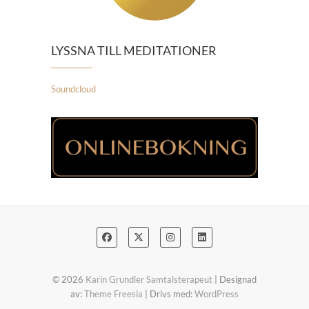
LYSSNA TILL MEDITATIONER
Soundcloud
© 2026
Karin Grundler Samtalsterapeut
| Designad
av:
Theme Freesia
| Drivs med:
WordPress