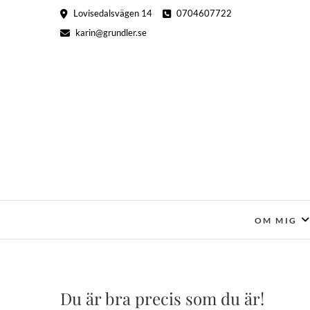
Hoppa
Lovisedalsvägen 14
0704607722
till
karin@grundler.se
innehåll
OM MIG
Du är bra precis som du är!