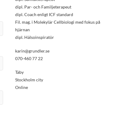
dipl. Par- och Familjeterapeut
dipl. Coach enligt ICF standard
Fil. mag. i Molekylär Cellbiologi med fokus på
hjärnan
dipl. Hälsoinspiratör
karin@grundler.se
070-460 77 22
Täby
Stockholm city
Online