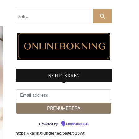
Sök
…
NYHETSBREV
Powered by
EmailOctopus
https://karingrundler.eo.page/c13wt