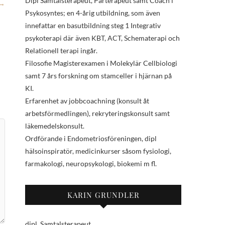
Dipl Samtalsterapeut, Parterapeut samt Coach i
→
Psykosyntes; en 4-årig utbildning, som även
innefattar en basutbildning steg 1 Integrativ
psykoterapi där även KBT, ACT, Schematerapi och
Relationell terapi ingår.
Filosofie Magisterexamen i Molekylär Cellbiologi
samt 7 års forskning om stamceller i hjärnan på
KI.
Erfarenhet av jobbcoachning (konsult åt
arbetsförmedlingen), rekryteringskonsult samt
läkemedelskonsult.
Ordförande i Endometriosföreningen, dipl
hälsoinspiratör, medicinkurser såsom fysiologi,
farmakologi, neuropsykologi, biokemi m fl.
KARIN GRUNDLER
dipl. Samtalsterapeut