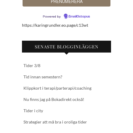
Powered by
EmailOctopus
https://karingrundler.eo.page/c13wt
SENASTE BLOGGINLÄGGEN
Tider 3/8
Tid innan semestern?
Klippkort i terapi/parterapi/coaching
Nu finns jag på Bokadirekt också!
Tider i city
Strategier att må bra i oroliga tider