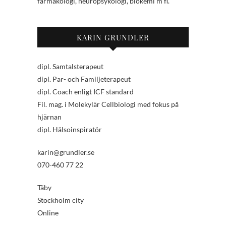
farmakologi, neuropsykologi, biokemi m fl.
KARIN GRUNDLER
dipl. Samtalsterapeut
dipl. Par- och Familjeterapeut
dipl. Coach enligt ICF standard
Fil. mag. i Molekylär Cellbiologi med fokus på
hjärnan
dipl. Hälsoinspiratör
karin@grundler.se
070-460 77 22
Täby
Stockholm city
Online