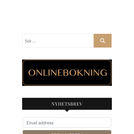
Sök
…
NYHETSBREV