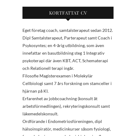
KORTFATTAT CV
Eget företag coach, samtalsterapeut sedan 2012.
Dipl Samtalsterapeut, Parterapeut samt Coach i
Psykosyntes; en 4-årig utbildning, som även
innefattar en basutbildning steg 1 Integrativ
psykoterapi där även KBT, ACT, Schematerapi
och Relationell terapi ingår.
Filosofie Magisterexamen i Molekylär
Cellbiologi samt 7 års forskning om stamceller i
hjärnan på KI.
Erfarenhet av jobbcoachning (konsult åt
arbetsförmedlingen), rekryteringskonsult samt
läkemedelskonsult.
Ordförande i Endometriosföreningen, dipl
hälsoinspiratör, medicinkurser såsom fysiologi,