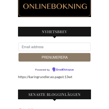
NYHETSBREV
Powered by
EmailOctopus
https://karingrundler.eo.page/c13wt
SENASTE BLOGGINLÄGGEN