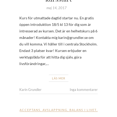
maj 14, 2017
Kurs för utmattade dagtid startar nu. En gratis
öppen introduktion 18/5 kl 13 för dig som är
intresserad av kursen. Det är en helhetskurs på 6
månader! Kontakta mig karin@grundler.se om
du vill komma. Vi håller till i centrala Stockholm.
Endast 3 platser kvar! Kursen erbjuder en
verktygslåda för att hitta dig själv, göra
livsförändringar,…
LÄS MER
Karin Grundler
Inga kommentarer
ACCEPTANS
,
AVSLAPPNING
,
BALANS I LIVET
,