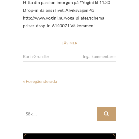
Hitta din passion imorgon på #Yogini kl 11.30
Drop-in Balans i livet, Alviksvägen 43
http://www.yogini.nu/yoga-pilates/schema-
priser-drop-in-6140071 Välkommen!
LÄS MER
Karin Grundler
Inga kommentarer
« Föregående sida
Sök
…