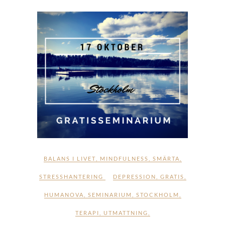
BALANS I LIVET
,
MINDFULNESS
,
SMÄRTA
,
STRESSHANTERING
DEPRESSION
,
GRATIS
,
HUMANOVA
,
SEMINARIUM
,
STOCKHOLM
,
TERAPI
,
UTMATTNING
,