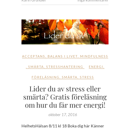
ACCEPTANS
,
BALANS I LIVET
,
MINDFULNESS
,
SMÄRTA
,
STRESSHANTERING
ENERGI
,
FÖRELÄSNING
,
SMÄRTA
,
STRESS
Lider du av stress eller
smärta? Gratis föreläsning
om hur du får mer energi!
oktober 17, 2016
HelhetsHälsan 8/11 kl 18 Boka dig här Känner