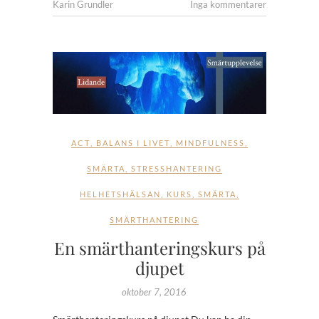
Karin Grundler
Inga kommentarer
ACT
,
BALANS I LIVET
,
MINDFULNESS
,
SMÄRTA
,
STRESSHANTERING
HELHETSHÄLSAN
,
KURS
,
SMÄRTA
,
SMÄRTHANTERING
En smärthanteringskurs på
djupet
oktober 7, 2016