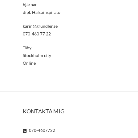
hjärnan
dipl. Hälsoinspiratör
karin@grundler.se
070-460 77 22
Täby
Stockholm city
Online
KONTAKTA MIG
070-4607722