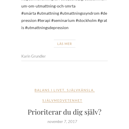
um-om-utmattning-och-smrta
#smärta #utmattning #utmattningssyndrom #de
pression #terapi #seminarium #stockholm #grat
is #utmattningsdepression
LÄS MER
Karin Grundler
BALANS I LIVET
,
SJÄLVKÄNSLA
,
SJÄLVMEDVETENHET
Prioriterar du dig själv?
november 7, 2017