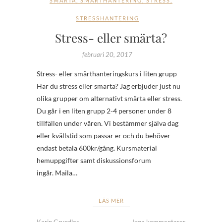
SMÄRTA
,
SMÄRTHANTERING
,
STRESS
,
STRESSHANTERING
Stress- eller smärta?
februari 20, 2017
Stress- eller smärthanteringskurs i liten grupp
Har du stress eller smärta? Jag erbjuder just nu
olika grupper om alternativt smärta eller stress.
Du går i en liten grupp 2-4 personer under 8
tillfällen under våren. Vi bestämmer själva dag
eller kvällstid som passar er och du behöver
endast betala 600kr/gång. Kursmaterial
hemuppgifter samt diskussionsforum
ingår. Maila…
LÄS MER
Karin Grundler
Inga kommentarer