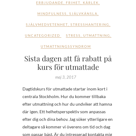
ERBJUDANDE
,
FRIHET
,
KÄRLEK
,
MINDFULNESS
,
SJÄLVKÄNSLA
,
SJÄLVMEDVETENHET
,
STRESSHANTERING
,
UNCATEGORIZED
STRESS
,
UTMATTNING
,
UTMATTNINGSSYNDROM
Sista dagen att få rabatt på
kurs för utmattade
maj 3, 2017
Dagtidskurs för utmattade startar inom kort i
centrala Stockholm. Hur du kommer tillbaka
efter utmattning och hur du undviker att hamna
där igen. Ett helhetsperspektiv som anpassas
efter dig och dina behov. Jag söker ytterligare en
deltagare så kommer vi överens om tid och dag
som passar bäst. Är du intresserad kontakta mig