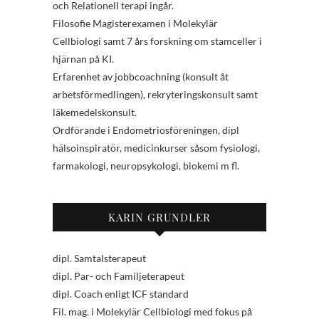
och Relationell terapi ingår.
Filosofie Magisterexamen i Molekylär
Cellbiologi samt 7 års forskning om stamceller i
hjärnan på KI.
Erfarenhet av jobbcoachning (konsult åt
arbetsförmedlingen), rekryteringskonsult samt
läkemedelskonsult.
Ordförande i Endometriosföreningen, dipl
hälsoinspiratör, medicinkurser såsom fysiologi,
farmakologi, neuropsykologi, biokemi m fl.
KARIN GRUNDLER
dipl. Samtalsterapeut
dipl. Par- och Familjeterapeut
dipl. Coach enligt ICF standard
Fil. mag. i Molekylär Cellbiologi med fokus på