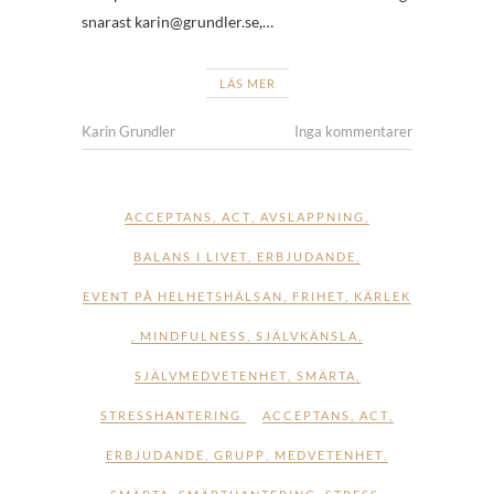
snarast karin@grundler.se,…
LÄS MER
Karin Grundler
Inga kommentarer
ACCEPTANS
,
ACT
,
AVSLAPPNING
,
BALANS I LIVET
,
ERBJUDANDE
,
EVENT PÅ HELHETSHÄLSAN
,
FRIHET
,
KÄRLEK
,
MINDFULNESS
,
SJÄLVKÄNSLA
,
SJÄLVMEDVETENHET
,
SMÄRTA
,
STRESSHANTERING
ACCEPTANS
,
ACT
,
ERBJUDANDE
,
GRUPP
,
MEDVETENHET
,