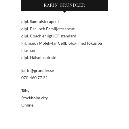
KARIN GRUNDLER
dipl. Samtalsterapeut
dipl. Par- och Familjeterapeut
dipl. Coach enligt ICF standard
Fil. mag. i Molekylär Cellbiologi med fokus på
hjärnan
dipl. Hälsoinspiratör
karin@grundler.se
070-460 77 22
Täby
Stockholm city
Online