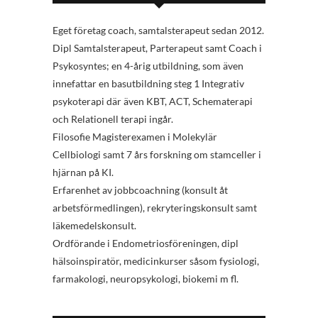
Eget företag coach, samtalsterapeut sedan 2012.
Dipl Samtalsterapeut, Parterapeut samt Coach i
Psykosyntes; en 4-årig utbildning, som även
innefattar en basutbildning steg 1 Integrativ
psykoterapi där även KBT, ACT, Schematerapi
och Relationell terapi ingår.
Filosofie Magisterexamen i Molekylär
Cellbiologi samt 7 års forskning om stamceller i
hjärnan på KI.
Erfarenhet av jobbcoachning (konsult åt
arbetsförmedlingen), rekryteringskonsult samt
läkemedelskonsult.
Ordförande i Endometriosföreningen, dipl
hälsoinspiratör, medicinkurser såsom fysiologi,
farmakologi, neuropsykologi, biokemi m fl.