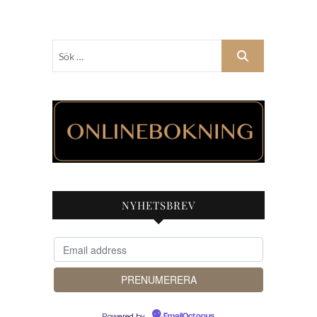
Sök
…
NYHETSBREV
Powered by
EmailOctopus