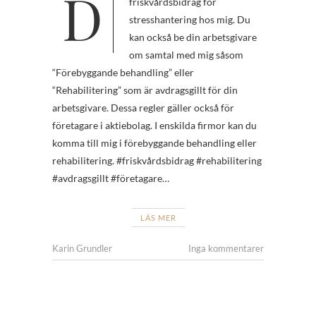
Du kan använda ditt
friskvårdsbidrag för
stresshantering hos mig. Du
kan också be din arbetsgivare
om samtal med mig såsom
“Förebyggande behandling” eller
“Rehabilitering” som är avdragsgillt för din
arbetsgivare. Dessa regler gäller också för
företagare i aktiebolag. I enskilda firmor kan du
komma till mig i förebyggande behandling eller
rehabilitering. #friskvårdsbidrag #rehabilitering
#avdragsgillt #företagare…
LÄS MER
Karin Grundler
Inga kommentarer