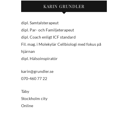
KARIN GRUNDLER
dipl. Samtalsterapeut
dipl. Par- och Familjeterapeut
dipl. Coach enligt ICF standard
Fil. mag. i Molekylär Cellbiologi med fokus på
hjärnan
dipl. Hälsoinspiratör
karin@grundler.se
070-460 77 22
Täby
Stockholm city
Online