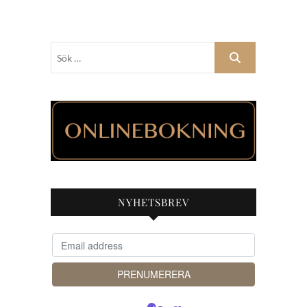
Sök
…
NYHETSBREV