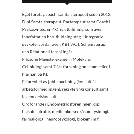
Eget företag coach, samtalsterapeut sedan 2012.
Dipl Samtalsterapeut, Parterapeut samt Coach i
Psykosyntes; en 4-årig utbildning, som även
innefattar en basutbildning steg 1 Integrativ
psykoterapi där även KBT, ACT, Schematerapi
och Relationell terapi ingår.
Filosofie Magisterexamen i Molekylär
Cellbiologi samt 7 års forskning om stamceller i
hjärnan på KI.
Erfarenhet av jobbcoachning (konsult åt
arbetsförmedlingen), rekryteringskonsult samt
läkemedelskonsult.
Ordförande i Endometriosföreningen, dipl
hälsoinspiratör, medicinkurser såsom fysiologi,
farmakologi, neuropsykologi, biokemi m fl.