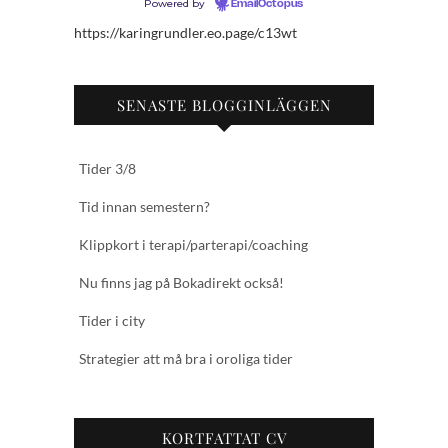
Powered by
EmailOctopus
https://karingrundler.eo.page/c13wt
SENASTE BLOGGINLÄGGEN
Tider 3/8
Tid innan semestern?
Klippkort i terapi/parterapi/coaching
Nu finns jag på Bokadirekt också!
Tider i city
Strategier att må bra i oroliga tider
KORTFATTAT CV