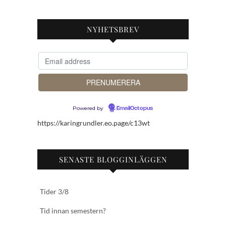
NYHETSBREV
Powered by
EmailOctopus
https://karingrundler.eo.page/c13wt
SENASTE BLOGGINLÄGGEN
Tider 3/8
Tid innan semestern?