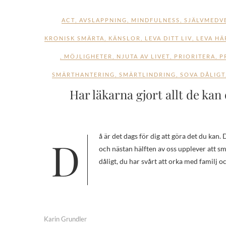
ACT
,
AVSLAPPNING
,
MINDFULNESS
,
SJÄLVMEDV
KRONISK SMÄRTA
,
KÄNSLOR
,
LEVA DITT LIV
,
LEVA HÄ
,
MÖJLIGHETER
,
NJUTA AV LIVET
,
PRIORITERA
,
P
SMÄRTHANTERING
,
SMÄRTLINDRING
,
SOVA DÅLIGT
Har läkarna gjort allt de ka
Då är det dags för dig att göra det du kan. Du är inte ensam. 20% av alla människor i Sverige lider av långvarig smärta
och nästan hälften av oss upplever att sm
dåligt, du har svårt att orka med familj 
Karin Grundler