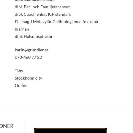
dipl. Par- och Familjeterapeut
dipl. Coach enligt ICF standard
Fil. mag. i Molekylär Cellbiologi med fokus på
hjärnan
dipl. Hälsoinspiratör
karin@grundler.se
070-460 77 22
Täby
Stockholm city
Online
IONER