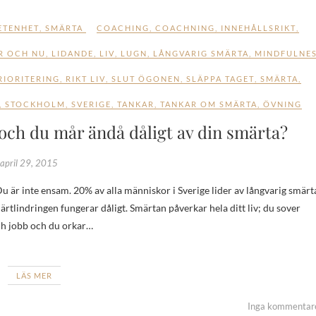
ETENHET
,
SMÄRTA
COACHING
,
COACHNING
,
INNEHÅLLSRIKT
,
R OCH NU
,
LIDANDE
,
LIV
,
LUGN
,
LÅNGVARIG SMÄRTA
,
MINDFULNE
RIORITERING
,
RIKT LIV
,
SLUT ÖGONEN
,
SLÄPPA TAGET
,
SMÄRTA
,
,
STOCKHOLM
,
SVERIGE
,
TANKAR
,
TANKAR OM SMÄRTA
,
ÖVNING
n och du mår ändå dåligt av din smärta?
april 29, 2015
ärtlindringen fungerar dåligt. Smärtan påverkar hela ditt liv; du sover
och jobb och du orkar…
LÄS MER
Inga kommentar