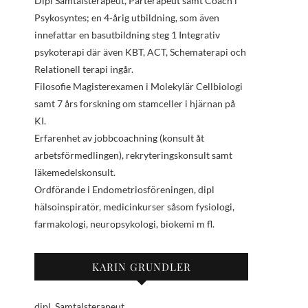
Dipl Samtalsterapeut, Parterapeut samt Coach i
Psykosyntes; en 4-årig utbildning, som även
innefattar en basutbildning steg 1 Integrativ
psykoterapi där även KBT, ACT, Schematerapi och
Relationell terapi ingår.
Filosofie Magisterexamen i Molekylär Cellbiologi
samt 7 års forskning om stamceller i hjärnan på
KI.
Erfarenhet av jobbcoachning (konsult åt
arbetsförmedlingen), rekryteringskonsult samt
läkemedelskonsult.
Ordförande i Endometriosföreningen, dipl
hälsoinspiratör, medicinkurser såsom fysiologi,
farmakologi, neuropsykologi, biokemi m fl.
KARIN GRUNDLER
dipl. Samtalsterapeut