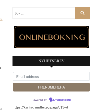
Sök
…
SS
NYHETSBREV
Powered by
EmailOctopus
https://karingrundler.eo.page/c13wt
er