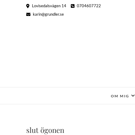
Hoppa
Lovisedalsvägen 14
0704607722
till
karin@grundler.se
innehåll
OM MIG
slut ögonen