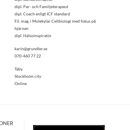
dipl. Par- och Familjeterapeut
dipl. Coach enligt ICF standard
Fil. mag. i Molekylär Cellbiologi med fokus på
hjärnan
dipl. Hälsoinspiratör
karin@grundler.se
070-460 77 22
Täby
Stockholm city
Online
IONER