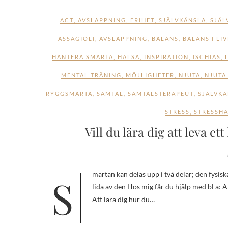
ACT
,
AVSLAPPNING
,
FRIHET
,
SJÄLVKÄNSLA
,
SJÄL
ASSAGIOLI
,
AVSLAPPNING
,
BALANS
,
BALANS I LIV
HANTERA SMÄRTA
,
HÄLSA
,
INSPIRATION
,
ISCHIAS
,
MENTAL TRÄNING
,
MÖJLIGHETER
,
NJUTA
,
NJUTA 
RYGGSMÄRTA
,
SAMTAL
,
SAMTALSTERAPEUT
,
SJÄLVK
STRESS
,
STRESSH
Vill du lära dig att leva et
Smärtan kan delas upp i två delar; den fysiska smärtan och lidande Jag menar att du kan leva ett liv med smärta utan att
lida av den Hos mig får du hjälp med bl a: At
Att lära dig hur du…