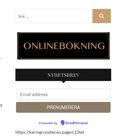
Sök
…
T
,
NYHETSBREV
Powered by
EmailOctopus
https://karingrundler.eo.page/c13wt