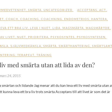
VMEDVETENHET
,
SMÄRTA
,
UNCATEGORIZED
ACCEPTANS
,
ACT
,
ET
,
COACH
,
COACHING
,
COACHNING
,
ENDOMETRIOS
,
HANTERA
,
LEVA ETT BRA LIV
,
LEVA I NUET
,
LIDA
,
MAGSMÄRTA
,
MAGSMÄRTOR
,
AV LIVET
,
NUET
,
PRIORITERA
,
PSYKOSYNTES
,
PSYKOSYNTESEN
,
ÄNSLA
,
SJÄLVMEDKÄNSLA
,
SMÄRTA
,
SMÄRTHANTERING
,
SMÄRTSAM
ANTERING
,
TERAPEUT
,
TRÄNING
t liv med smärta utan att lida av den?
mars 24, 2015
t kunna leva ett bra liv trots smärta Acceptans till att livet är som det är