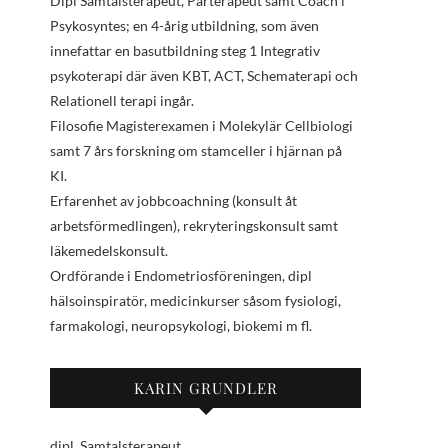
Dipl Samtalsterapeut, Parterapeut samt Coach i
Psykosyntes; en 4-årig utbildning, som även
innefattar en basutbildning steg 1 Integrativ
psykoterapi där även KBT, ACT, Schematerapi och
Relationell terapi ingår.
Filosofie Magisterexamen i Molekylär Cellbiologi
samt 7 års forskning om stamceller i hjärnan på
KI.
Erfarenhet av jobbcoachning (konsult åt
arbetsförmedlingen), rekryteringskonsult samt
läkemedelskonsult.
Ordförande i Endometriosföreningen, dipl
hälsoinspiratör, medicinkurser såsom fysiologi,
farmakologi, neuropsykologi, biokemi m fl.
KARIN GRUNDLER
dipl. Samtalsterapeut