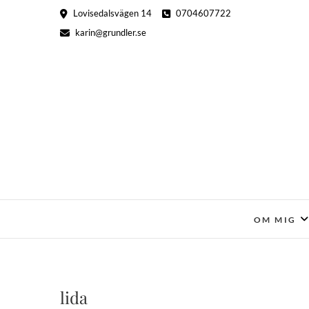
Hoppa
Lovisedalsvägen 14
0704607722
till
karin@grundler.se
innehåll
OM MIG
lida