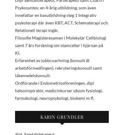
Dipl Samtalsterapeut, Parterapeut samt Coach i
Psykosyntes; en 4-årig utbildning, som även
innefattar en basutbildning steg 1 Integrativ
psykoterapi där även KBT, ACT, Schematerapi och
Relationell terapi ingår.
Filosofie Magisterexamen i Molekylär Cellbiologi
samt 7 års forskning om stamceller i hjärnan på
KI.
Erfarenhet av jobbcoachning (konsult åt
arbetsförmedlingen), rekryteringskonsult samt
läkemedelskonsult.
Ordförande i Endometriosföreningen, dipl
hälsoinspiratör, medicinkurser såsom fysiologi,
farmakologi, neuropsykologi, biokemi m fl.
KARIN GRUNDLER
dipl. Samtalsterapeut