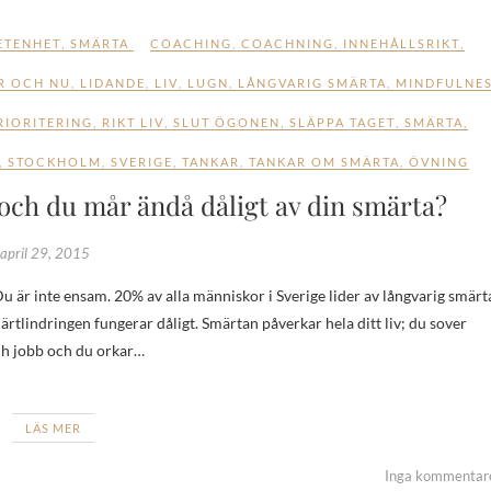
ETENHET
,
SMÄRTA
COACHING
,
COACHNING
,
INNEHÅLLSRIKT
,
R OCH NU
,
LIDANDE
,
LIV
,
LUGN
,
LÅNGVARIG SMÄRTA
,
MINDFULNE
RIORITERING
,
RIKT LIV
,
SLUT ÖGONEN
,
SLÄPPA TAGET
,
SMÄRTA
,
,
STOCKHOLM
,
SVERIGE
,
TANKAR
,
TANKAR OM SMÄRTA
,
ÖVNING
n och du mår ändå dåligt av din smärta?
april 29, 2015
ärtlindringen fungerar dåligt. Smärtan påverkar hela ditt liv; du sover
och jobb och du orkar…
LÄS MER
Inga kommentar