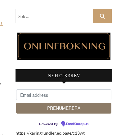
Sök
…
SS
NYHETSBREV
Powered by
EmailOctopus
https://karingrundler.eo.page/c13wt
er