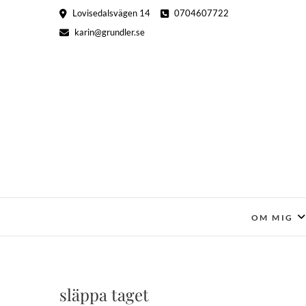
Hoppa
Lovisedalsvägen 14
0704607722
till
karin@grundler.se
innehåll
OM MIG
släppa taget