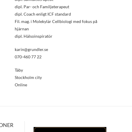
dipl. Par- och Familjeterapeut
dipl. Coach enligt ICF standard
Fil. mag. i Molekylär Cellbiologi med fokus på
hjärnan
dipl. Hälsoinspiratör
karin@grundler.se
070-460 77 22
Täby
Stockholm city
Online
IONER