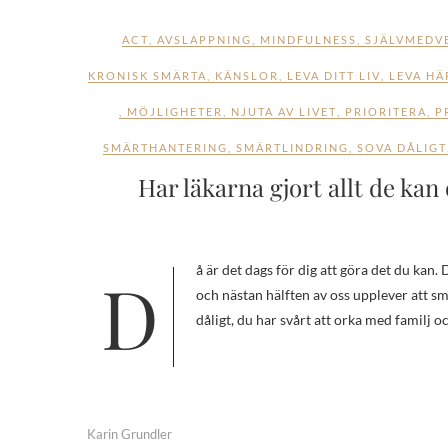
ACT
,
AVSLAPPNING
,
MINDFULNESS
,
SJÄLVMEDV
KRONISK SMÄRTA
,
KÄNSLOR
,
LEVA DITT LIV
,
LEVA HÄ
,
MÖJLIGHETER
,
NJUTA AV LIVET
,
PRIORITERA
,
P
SMÄRTHANTERING
,
SMÄRTLINDRING
,
SOVA DÅLIGT
Har läkarna gjort allt de ka
Då är det dags för dig att göra det du kan. Du är inte ensam. 20% av alla människor i Sverige lider av långvarig smärta
och nästan hälften av oss upplever att sm
dåligt, du har svårt att orka med familj 
Karin Grundler