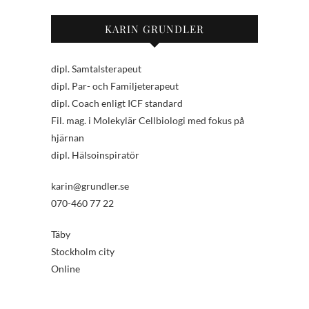
KARIN GRUNDLER
dipl. Samtalsterapeut
dipl. Par- och Familjeterapeut
dipl. Coach enligt ICF standard
Fil. mag. i Molekylär Cellbiologi med fokus på
hjärnan
dipl. Hälsoinspiratör
karin@grundler.se
070-460 77 22
Täby
Stockholm city
Online