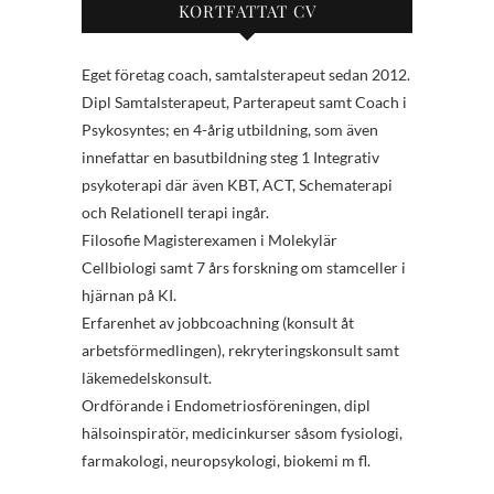
KORTFATTAT CV
Eget företag coach, samtalsterapeut sedan 2012.
Dipl Samtalsterapeut, Parterapeut samt Coach i
Psykosyntes; en 4-årig utbildning, som även
innefattar en basutbildning steg 1 Integrativ
psykoterapi där även KBT, ACT, Schematerapi
och Relationell terapi ingår.
Filosofie Magisterexamen i Molekylär
Cellbiologi samt 7 års forskning om stamceller i
hjärnan på KI.
Erfarenhet av jobbcoachning (konsult åt
arbetsförmedlingen), rekryteringskonsult samt
läkemedelskonsult.
Ordförande i Endometriosföreningen, dipl
hälsoinspiratör, medicinkurser såsom fysiologi,
farmakologi, neuropsykologi, biokemi m fl.