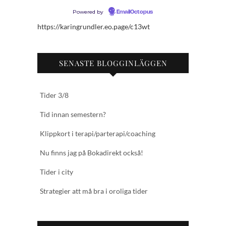
Powered by
EmailOctopus
https://karingrundler.eo.page/c13wt
SENASTE BLOGGINLÄGGEN
Tider 3/8
Tid innan semestern?
Klippkort i terapi/parterapi/coaching
Nu finns jag på Bokadirekt också!
Tider i city
Strategier att må bra i oroliga tider