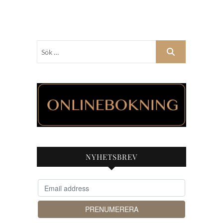
Sök
…
NYHETSBREV