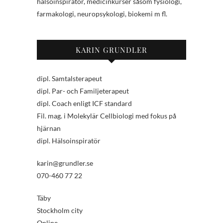
hälsoinspiratör, medicinkurser såsom fysiologi,
farmakologi, neuropsykologi, biokemi m fl.
KARIN GRUNDLER
dipl. Samtalsterapeut
dipl. Par- och Familjeterapeut
dipl. Coach enligt ICF standard
Fil. mag. i Molekylär Cellbiologi med fokus på
hjärnan
dipl. Hälsoinspiratör
karin@grundler.se
070-460 77 22
Täby
Stockholm city
Online