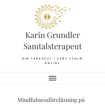
Hoppa
till
innehåll
Karin Grundler
Samtalsterapeut
DIN TERAPEUT I TÄBY STHLM
ONLINE
Mindfulnessföreläsning på