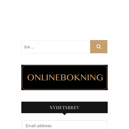
Sök
…
NYHETSBREV