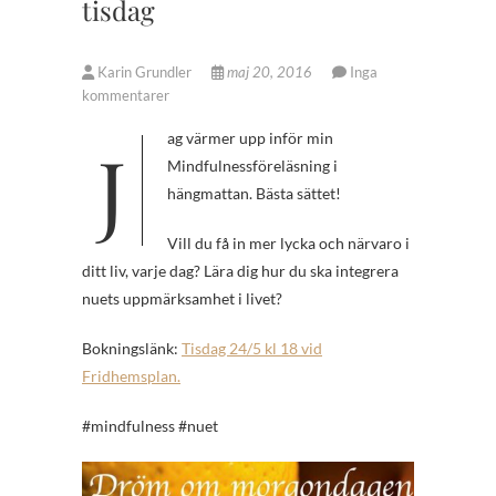
tisdag
Karin Grundler
maj 20, 2016
Inga
kommentarer
Jag värmer upp inför min
Mindfulnessföreläsning i
hängmattan. Bästa sättet!
Vill du få in mer lycka och närvaro i
ditt liv, varje dag? Lära dig hur du ska integrera
nuets uppmärksamhet i livet?
Bokningslänk:
Tisdag 24/5 kl 18 vid
Fridhemsplan.
#mindfulness #nuet