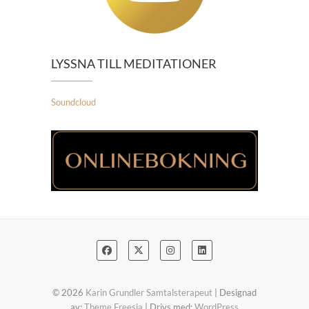
LYSSNA TILL MEDITATIONER
Soundcloud
© 2026
Karin Grundler Samtalsterapeut
| Designad
av:
Theme Freesia
| Drivs med:
WordPress