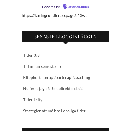
Powered by
EmailOctopus
https://karingrundler.eo.page/c13wt
SENASTE BLOGGINLÄGGEN
Tider 3/8
Tid innan semestern?
Klippkort i terapi/parterapi/coaching
Nu finns jag på Bokadirekt också!
Tider i city
Strategier att må bra i oroliga tider