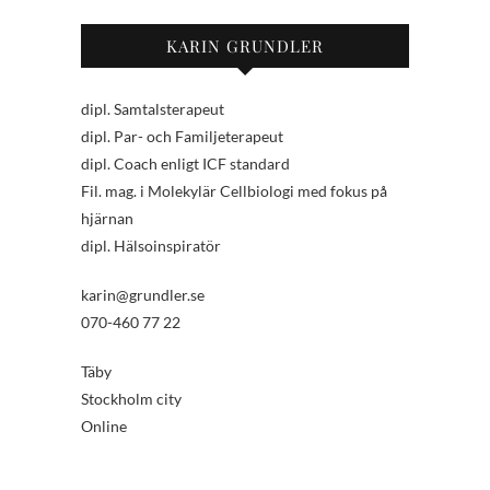
KARIN GRUNDLER
dipl. Samtalsterapeut
dipl. Par- och Familjeterapeut
dipl. Coach enligt ICF standard
Fil. mag. i Molekylär Cellbiologi med fokus på
hjärnan
dipl. Hälsoinspiratör
karin@grundler.se
070-460 77 22
Täby
Stockholm city
Online