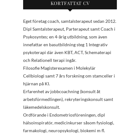
KORTFATTAT CV
Eget företag coach, samtalsterapeut sedan 2012.
Dipl Samtalsterapeut, Parterapeut samt Coach i
Psykosyntes; en 4-årig utbildning, som även
innefattar en basutbildning steg 1 Integrativ
psykoterapi där även KBT, ACT, Schematerapi
och Relationell terapi ingår.
Filosofie Magisterexamen i Molekylär
Cellbiologi samt 7 års forskning om stamceller i
hjärnan på KI.
Erfarenhet av jobbcoachning (konsult åt
arbetsförmedlingen), rekryteringskonsult samt
läkemedelskonsult.
Ordförande i Endometriosföreningen, dipl
hälsoinspiratör, medicinkurser såsom fysiologi,
farmakologi, neuropsykologi, biokemi m fl.