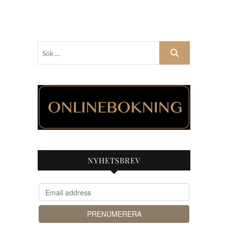
Sök
…
NYHETSBREV