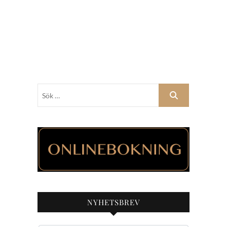
Sök
…
NYHETSBREV