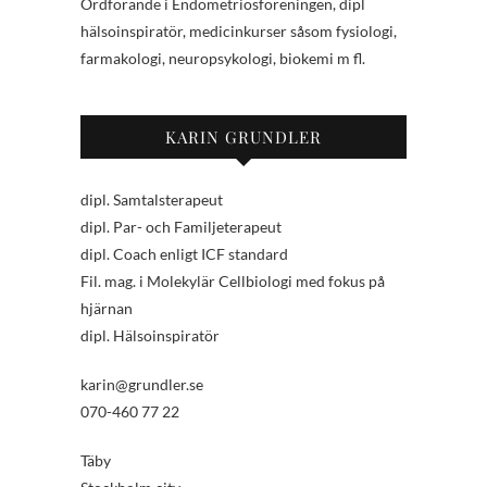
Ordförande i Endometriosföreningen, dipl
hälsoinspiratör, medicinkurser såsom fysiologi,
farmakologi, neuropsykologi, biokemi m fl.
KARIN GRUNDLER
dipl. Samtalsterapeut
dipl. Par- och Familjeterapeut
dipl. Coach enligt ICF standard
Fil. mag. i Molekylär Cellbiologi med fokus på
hjärnan
dipl. Hälsoinspiratör
karin@grundler.se
070-460 77 22
Täby