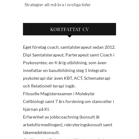
Strategier att må bra i oroliga tider
KORTFATTAT CV
Eget företag coach, samtalsterapeut sedan 2012.
Dipl Samtalsterapeut, Parterapeut samt Coach i
Psykosyntes; en 4-årig utbildning, som även
innefattar en basutbildning steg 1 Integrativ
psykoterapi där även KBT, ACT, Schematerapi
och Relationell terapi ingår.
Filosofie Magisterexamen i Molekylär
Cellbiologi samt 7 års forskning om stamceller i
hjärnan på KI.
Erfarenhet av jobbcoachning (konsult åt
arbetsförmedlingen), rekryteringskonsult samt
läkemedelskonsult.