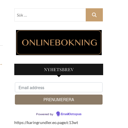
Sök
…
→
NYHETSBREV
Powered by
EmailOctopus
https://karingrundler.eo.page/c13wt