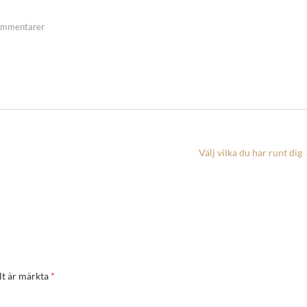
ommentarer
Välj vilka du har runt dig
lt är märkta
*