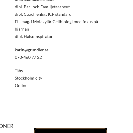
dipl. Par- och Familjeterapeut
dipl. Coach enligt ICF standard
Fil. mag. i Molekylär Cellbiologi med fokus på
hjärnan
dipl. Hälsoinspiratör
karin@grundler.se
070-460 77 22
Täby
Stockholm city
Online
IONER