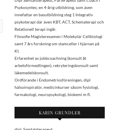
Dipl Samtalsterapeut, Parterapeut samt Coach i
Psykosyntes; en 4-årig utbildning, som även
innefattar en basutbildning steg 1 Integrativ
psykoterapi där även KBT, ACT, Schematerapi och
Relationell terapi ingår.
Filosofie Magisterexamen i Molekylär Cellbiologi
samt 7 års forskning om stamceller i hjärnan på
KI.
Erfarenhet av jobbcoachning (konsult åt
arbetsförmedlingen), rekryteringskonsult samt
läkemedelskonsult.
Ordförande i Endometriosföreningen, dipl
hälsoinspiratör, medicinkurser såsom fysiologi,
farmakologi, neuropsykologi, biokemi m fl.
KARIN GRUNDLER
dipl. Samtalsterapeut