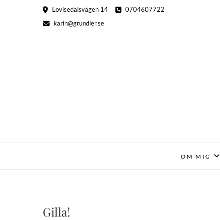
Hoppa
Lovisedalsvägen 14
0704607722
till
karin@grundler.se
innehåll
OM MIG
Gilla!