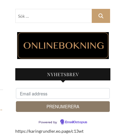
Sök
…
NYHETSBREV
→
Powered by
EmailOctopus
https://karingrundler.eo.page/c13wt