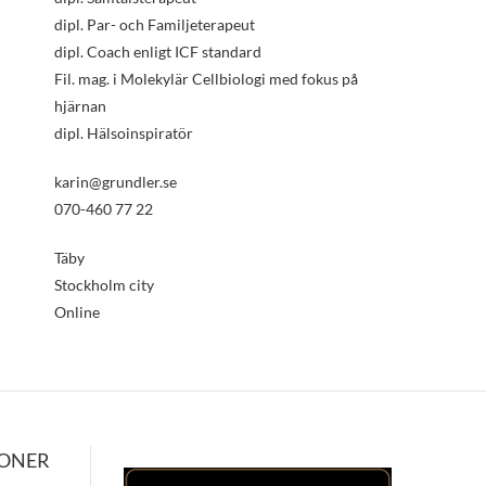
dipl. Par- och Familjeterapeut
dipl. Coach enligt ICF standard
Fil. mag. i Molekylär Cellbiologi med fokus på
hjärnan
dipl. Hälsoinspiratör
karin@grundler.se
070-460 77 22
Täby
Stockholm city
Online
IONER