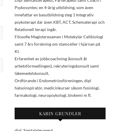
Dipl Samtalsterapeut, Parterapeut samt Coach i
Psykosyntes; en 4-årig utbildning, som även
innefattar en basutbildning steg 1 Integrativ
psykoterapi där även KBT, ACT, Schematerapi och
Relationell terapi ingår.
Filosofie Magisterexamen i Molekylär Cellbiologi
samt 7 års forskning om stamceller i hjärnan på
KI.
Erfarenhet av jobbcoachning (konsult åt
arbetsförmedlingen), rekryteringskonsult samt
läkemedelskonsult.
Ordförande i Endometriosföreningen, dipl
hälsoinspiratör, medicinkurser såsom fysiologi,
farmakologi, neuropsykologi, biokemi m fl.
KARIN GRUNDLER
dipl. Samtalsterapeut