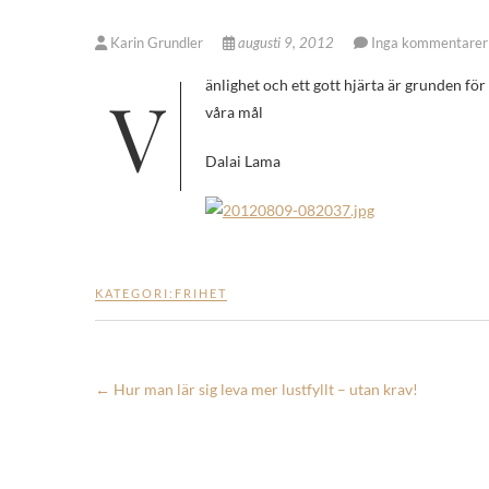
Karin Grundler
augusti 9, 2012
Inga kommentarer
Vänlighet och ett gott hjärta är grunden för framgång i detta liv och för att nå framsteg på den andliga vägen, samt nå
våra mål
Dalai Lama
KATEGORI:
FRIHET
←
Hur man lär sig leva mer lustfyllt – utan krav!