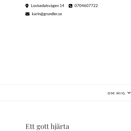
Hoppa
Lovisedalsvägen 14
0704607722
till
karin@grundler.se
innehåll
OM MIG
Ett gott hjärta