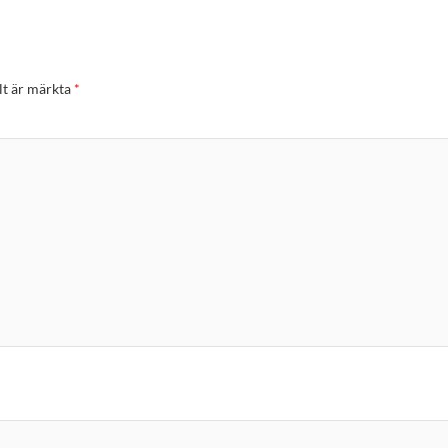
lt är märkta
*