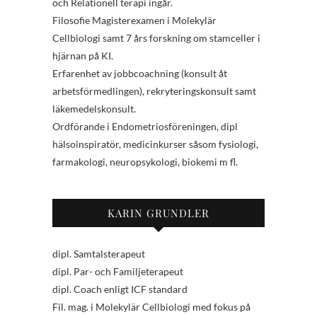
och Relationell terapi ingår.
Filosofie Magisterexamen i Molekylär
Cellbiologi samt 7 års forskning om stamceller i
hjärnan på KI.
Erfarenhet av jobbcoachning (konsult åt
arbetsförmedlingen), rekryteringskonsult samt
läkemedelskonsult.
Ordförande i Endometriosföreningen, dipl
hälsoinspiratör, medicinkurser såsom fysiologi,
farmakologi, neuropsykologi, biokemi m fl.
KARIN GRUNDLER
dipl. Samtalsterapeut
dipl. Par- och Familjeterapeut
dipl. Coach enligt ICF standard
Fil. mag. i Molekylär Cellbiologi med fokus på