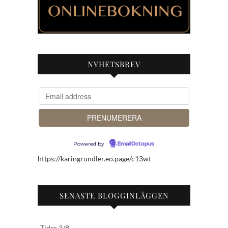
NYHETSBREV
Powered by
EmailOctopus
https://karingrundler.eo.page/c13wt
SENASTE BLOGGINLÄGGEN
Tider 3/8