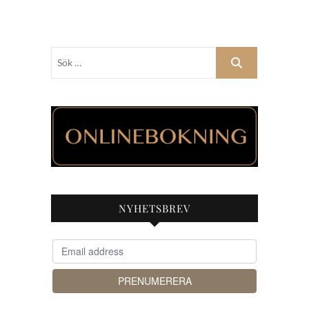
Sök
…
NYHETSBREV