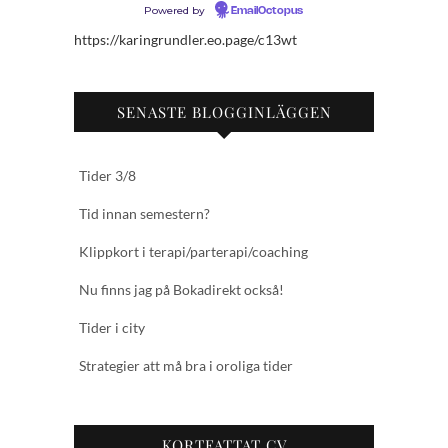
Powered by
EmailOctopus
https://karingrundler.eo.page/c13wt
SENASTE BLOGGINLÄGGEN
Tider 3/8
Tid innan semestern?
Klippkort i terapi/parterapi/coaching
Nu finns jag på Bokadirekt också!
Tider i city
Strategier att må bra i oroliga tider
KORTFATTAT CV