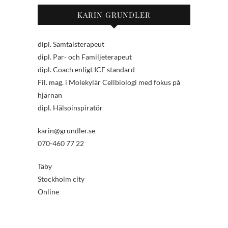
KARIN GRUNDLER
dipl. Samtalsterapeut
dipl. Par- och Familjeterapeut
dipl. Coach enligt ICF standard
Fil. mag. i Molekylär Cellbiologi med fokus på
hjärnan
dipl. Hälsoinspiratör
karin@grundler.se
070-460 77 22
Täby
Stockholm city
Online