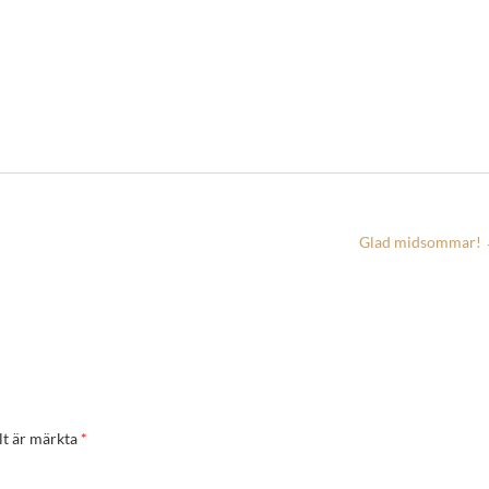
Glad midsommar!
lt är märkta
*