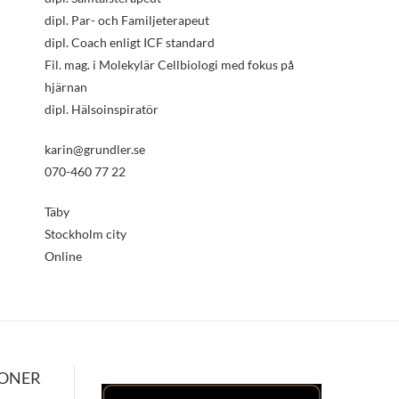
dipl. Par- och Familjeterapeut
dipl. Coach enligt ICF standard
Fil. mag. i Molekylär Cellbiologi med fokus på
hjärnan
dipl. Hälsoinspiratör
karin@grundler.se
070-460 77 22
Täby
Stockholm city
Online
IONER