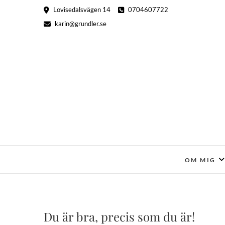
Hoppa
Lovisedalsvägen 14
0704607722
till
karin@grundler.se
innehåll
OM MIG
Du är bra, precis som du är!