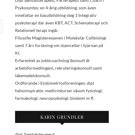
Dipl Samtalsterapeut, Parterapeut samt Coach i
Psykosyntes; en 4-årig utbildning, som även
innefattar en basutbildning steg 1 Integrativ
psykoterapi där även KBT, ACT, Schematerapi och
Relationell terapi ingår.
Filosofie Magisterexamen i Molekylär Cellbiologi
samt 7 års forskning om stamceller i hjärnan på
KI.
Erfarenhet av jobbcoachning (konsult åt
arbetsförmedlingen), rekryteringskonsult samt
läkemedelskonsult.
Ordförande i Endometriosföreningen, dipl
hälsoinspiratör, medicinkurser såsom fysiologi,
farmakologi, neuropsykologi, biokemi m fl.
KARIN GRUNDLER
dipl. Samtalsterapeut