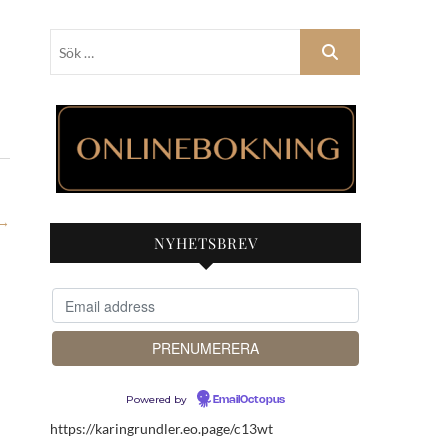
Sök
…
→
NYHETSBREV
Powered by
EmailOctopus
https://karingrundler.eo.page/c13wt