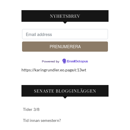
NYHETSBREV
Powered by
EmailOctopus
https://karingrundler.eo.page/c13wt
SENASTE BLOGGINLÄGGEN
Tider 3/8
Tid innan semestern?