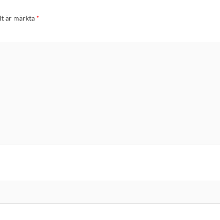
lt är märkta
*