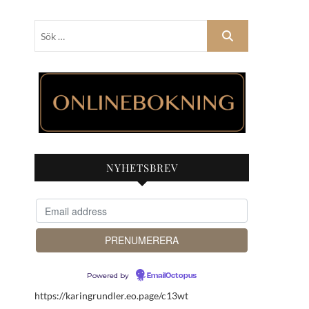
Sök
…
NYHETSBREV
Powered by
EmailOctopus
https://karingrundler.eo.page/c13wt