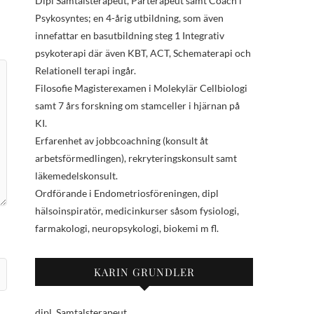
Dipl Samtalsterapeut, Parterapeut samt Coach i
Psykosyntes; en 4-årig utbildning, som även
innefattar en basutbildning steg 1 Integrativ
psykoterapi där även KBT, ACT, Schematerapi och
Relationell terapi ingår.
Filosofie Magisterexamen i Molekylär Cellbiologi
samt 7 års forskning om stamceller i hjärnan på
KI.
Erfarenhet av jobbcoachning (konsult åt
arbetsförmedlingen), rekryteringskonsult samt
läkemedelskonsult.
Ordförande i Endometriosföreningen, dipl
hälsoinspiratör, medicinkurser såsom fysiologi,
farmakologi, neuropsykologi, biokemi m fl.
KARIN GRUNDLER
dipl. Samtalsterapeut