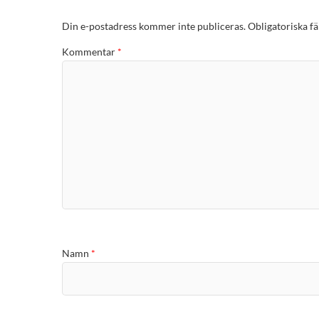
Din e-postadress kommer inte publiceras.
Obligatoriska fä
Kommentar
*
Namn
*