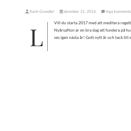
Karin Grundler
december 31, 2016
Inga komment
LVill du starta 2017 med att meditera rege
Nyårsafton är en bra dag att fundera på hur
ses igen nästa år! Gott nytt år och tack till