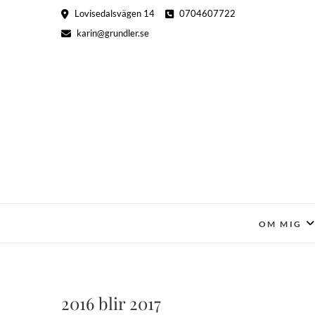
Hoppa
Lovisedalsvägen 14
0704607722
till
karin@grundler.se
innehåll
OM MIG
2016 blir 2017