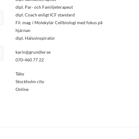
dipl. Par- och Familjeterapeut
dipl. Coach enligt ICF standard
Fil. mag. i Molekylär Cellbiologi med fokus på
hjärnan
dipl. Hälsoinspiratör
karin@grundler.se
070-460 77 22
Täby
Stockholm city
Online