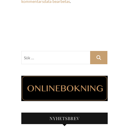
kommentarsdata bearbetas
.
Sök
…
NYHETSBREV