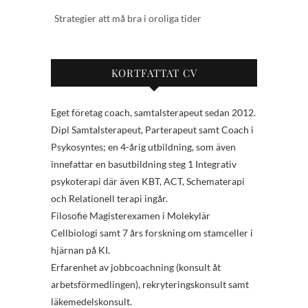
Strategier att må bra i oroliga tider
KORTFATTAT CV
Eget företag coach, samtalsterapeut sedan 2012.
Dipl Samtalsterapeut, Parterapeut samt Coach i
Psykosyntes; en 4-årig utbildning, som även
innefattar en basutbildning steg 1 Integrativ
psykoterapi där även KBT, ACT, Schematerapi
och Relationell terapi ingår.
Filosofie Magisterexamen i Molekylär
Cellbiologi samt 7 års forskning om stamceller i
hjärnan på KI.
Erfarenhet av jobbcoachning (konsult åt
arbetsförmedlingen), rekryteringskonsult samt
läkemedelskonsult.