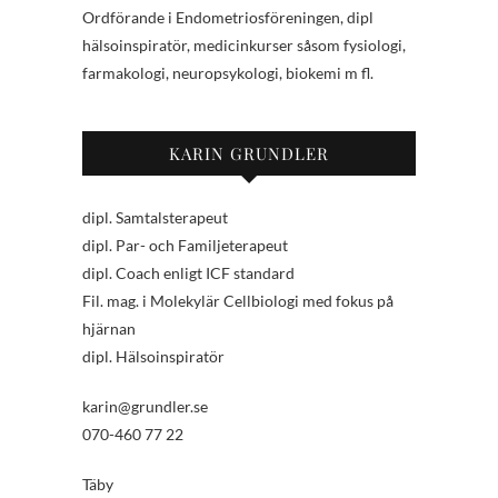
Ordförande i Endometriosföreningen, dipl
hälsoinspiratör, medicinkurser såsom fysiologi,
farmakologi, neuropsykologi, biokemi m fl.
KARIN GRUNDLER
dipl. Samtalsterapeut
dipl. Par- och Familjeterapeut
dipl. Coach enligt ICF standard
Fil. mag. i Molekylär Cellbiologi med fokus på
hjärnan
dipl. Hälsoinspiratör
karin@grundler.se
070-460 77 22
Täby