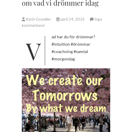
om vad vi drömmer idag
Karin Grundler
april 24, 2016
Inga
kommentarer
Vad har du för drömmar?
#intuition #drömmar
#coachning #samtal
#morgondag