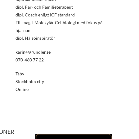
dipl. Par- och Familjeterapeut
dipl. Coach enligt ICF standard
Fil. mag. i Molekylär Cellbiologi med fokus på
hjärnan
dipl. Hälsoinspiratör
karin@grundler.se
070-460 77 22
Täby
Stockholm city
Online
IONER