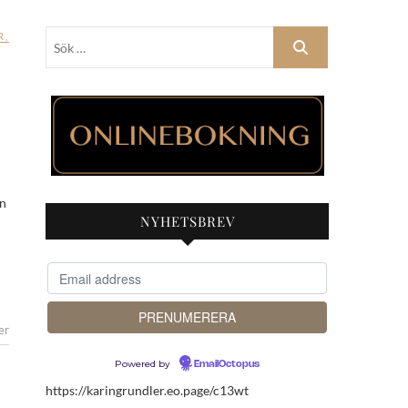
Sök
R
,
…
ån
NYHETSBREV
er
Powered by
EmailOctopus
https://karingrundler.eo.page/c13wt