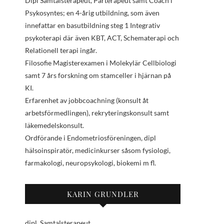
Dipl Samtalsterapeut, Parterapeut samt Coach i
Psykosyntes; en 4-årig utbildning, som även
innefattar en basutbildning steg 1 Integrativ
psykoterapi där även KBT, ACT, Schematerapi och
Relationell terapi ingår.
Filosofie Magisterexamen i Molekylär Cellbiologi
samt 7 års forskning om stamceller i hjärnan på
KI.
Erfarenhet av jobbcoachning (konsult åt
arbetsförmedlingen), rekryteringskonsult samt
läkemedelskonsult.
Ordförande i Endometriosföreningen, dipl
hälsoinspiratör, medicinkurser såsom fysiologi,
farmakologi, neuropsykologi, biokemi m fl.
KARIN GRUNDLER
dipl. Samtalsterapeut