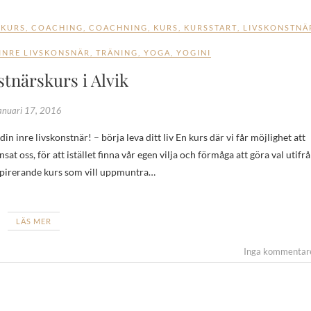
 KURS
,
COACHING
,
COACHNING
,
KURS
,
KURSSTART
,
LIVSKONSTNÄ
 INRE LIVSKONSNÄR
,
TRÄNING
,
YOGA
,
YOGINI
tnärskurs i Alvik
anuari 17, 2016
at oss, för att istället finna vår egen vilja och förmåga att göra val utifr
nspirerande kurs som vill uppmuntra…
LÄS MER
Inga kommentar