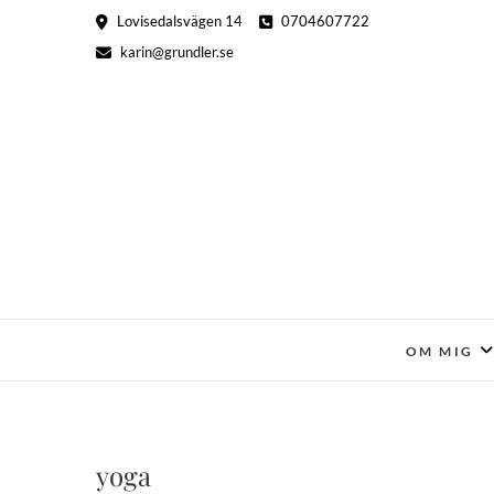
Hoppa
Lovisedalsvägen 14
0704607722
till
karin@grundler.se
innehåll
OM MIG
yoga