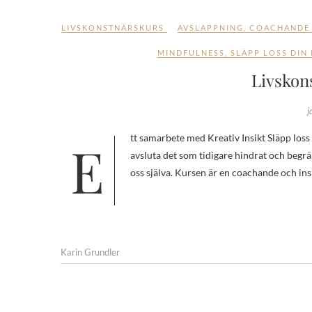
LIVSKONSTNÄRSKURS
AVSLAPPNING
,
COACHANDE
MINDFULNESS
,
SLÄPP LOSS DIN
Livskons
j
Ett samarbete med Kreativ Insikt Släpp loss din inre livskonstnär! – börja leva ditt liv En kurs där vi får möjlighet att
avsluta det som tidigare hindrat och begräns
oss själva. Kursen är en coachande och i
Karin Grundler