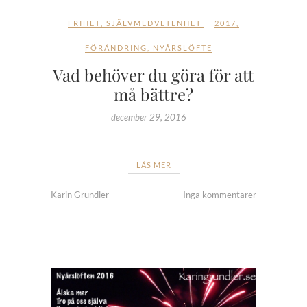
FRIHET
,
SJÄLVMEDVETENHET
2017
,
FÖRÄNDRING
,
NYÅRSLÖFTE
Vad behöver du göra för att
må bättre?
december 29, 2016
LÄS MER
Karin Grundler
Inga kommentarer