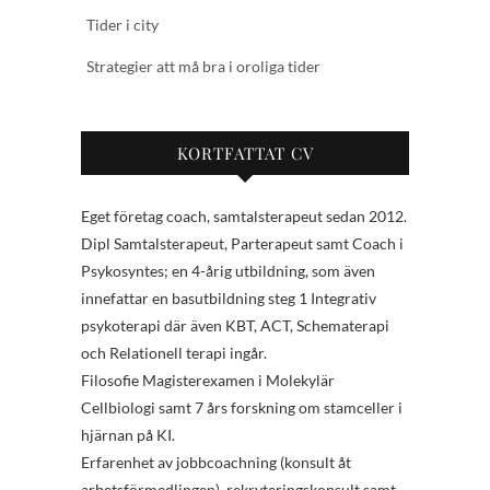
Tider i city
Strategier att må bra i oroliga tider
KORTFATTAT CV
Eget företag coach, samtalsterapeut sedan 2012.
Dipl Samtalsterapeut, Parterapeut samt Coach i
Psykosyntes; en 4-årig utbildning, som även
innefattar en basutbildning steg 1 Integrativ
psykoterapi där även KBT, ACT, Schematerapi
och Relationell terapi ingår.
Filosofie Magisterexamen i Molekylär
Cellbiologi samt 7 års forskning om stamceller i
hjärnan på KI.
Erfarenhet av jobbcoachning (konsult åt
arbetsförmedlingen), rekryteringskonsult samt