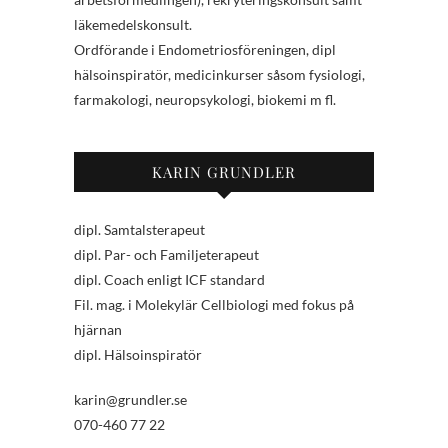
läkemedelskonsult.
Ordförande i Endometriosföreningen, dipl
hälsoinspiratör, medicinkurser såsom fysiologi,
farmakologi, neuropsykologi, biokemi m fl.
KARIN GRUNDLER
dipl. Samtalsterapeut
dipl. Par- och Familjeterapeut
dipl. Coach enligt ICF standard
Fil. mag. i Molekylär Cellbiologi med fokus på
hjärnan
dipl. Hälsoinspiratör
karin@grundler.se
070-460 77 22