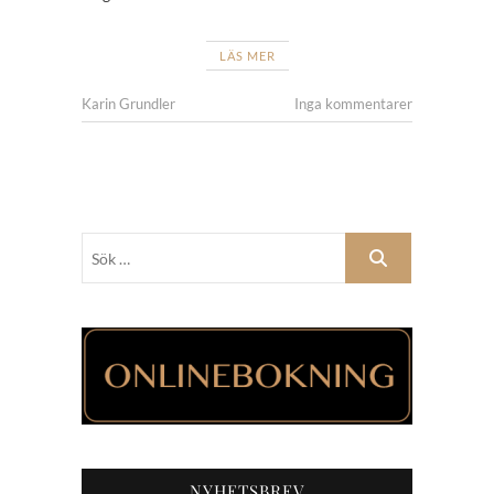
LÄS MER
Karin Grundler
Inga kommentarer
Sök
…
NYHETSBREV