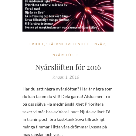
FRIHET
,
SJÄLVMEDVETENHET
NYÅR
,
NYÅRSLÖFTE
Nyårslöften för 2016
januari 1, 2016
Har du satt några nyårslöften? Här är några som
du kan ta om du vill! Dela gärna! Älska mer Tro
på oss själva Ha medmänsklighet Prioritera
saker vi mår bra av Vara i nuet Njuta av livet Få
in träning och bra kost-tänk Sova tillräckligt
många timmar Hitta våra drömmar Lyssna på
magkänslan och var…