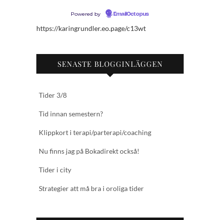
Powered by
EmailOctopus
https://karingrundler.eo.page/c13wt
SENASTE BLOGGINLÄGGEN
Tider 3/8
Tid innan semestern?
Klippkort i terapi/parterapi/coaching
Nu finns jag på Bokadirekt också!
Tider i city
Strategier att må bra i oroliga tider