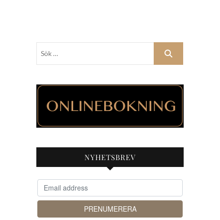
Sök
…
NYHETSBREV