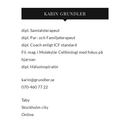
KARIN GRUNDLER
dipl. Samtalsterapeut
dipl. Par- och Familjeterapeut
dipl. Coach enligt ICF standard
Fil. mag. i Molekylär Cellbiologi med fokus på
hjärnan
dipl. Hälsoinspiratör
karin@grundler.se
070-460 77 22
Täby
Stockholm city
Online