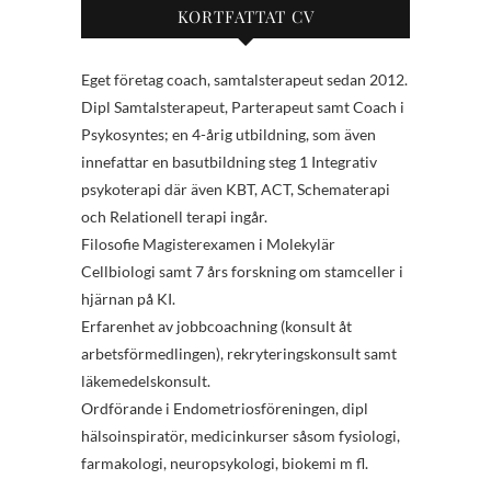
KORTFATTAT CV
Eget företag coach, samtalsterapeut sedan 2012.
Dipl Samtalsterapeut, Parterapeut samt Coach i
Psykosyntes; en 4-årig utbildning, som även
innefattar en basutbildning steg 1 Integrativ
psykoterapi där även KBT, ACT, Schematerapi
och Relationell terapi ingår.
Filosofie Magisterexamen i Molekylär
Cellbiologi samt 7 års forskning om stamceller i
hjärnan på KI.
Erfarenhet av jobbcoachning (konsult åt
arbetsförmedlingen), rekryteringskonsult samt
läkemedelskonsult.
Ordförande i Endometriosföreningen, dipl
hälsoinspiratör, medicinkurser såsom fysiologi,
farmakologi, neuropsykologi, biokemi m fl.