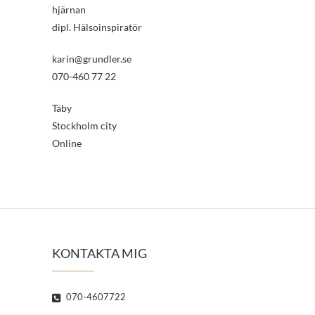
hjärnan
dipl. Hälsoinspiratör
karin@grundler.se
070-460 77 22
Täby
Stockholm city
Online
KONTAKTA MIG
070-4607722