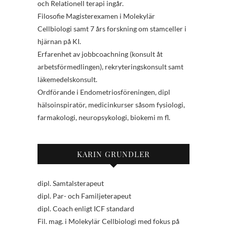
och Relationell terapi ingår.
Filosofie Magisterexamen i Molekylär
Cellbiologi samt 7 års forskning om stamceller i
hjärnan på KI.
Erfarenhet av jobbcoachning (konsult åt
arbetsförmedlingen), rekryteringskonsult samt
läkemedelskonsult.
Ordförande i Endometriosföreningen, dipl
hälsoinspiratör, medicinkurser såsom fysiologi,
farmakologi, neuropsykologi, biokemi m fl.
KARIN GRUNDLER
dipl. Samtalsterapeut
dipl. Par- och Familjeterapeut
dipl. Coach enligt ICF standard
Fil. mag. i Molekylär Cellbiologi med fokus på