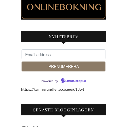
NYHETSBREV
Powered by
EmailOctopus
https://karingrundler.eo.page/c13wt
SENASTE BLOGGINLÄGGEN