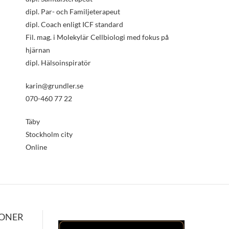
dipl. Par- och Familjeterapeut
dipl. Coach enligt ICF standard
Fil. mag. i Molekylär Cellbiologi med fokus på
hjärnan
dipl. Hälsoinspiratör
karin@grundler.se
070-460 77 22
Täby
Stockholm city
Online
IONER