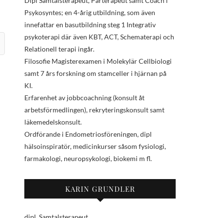
Dipl Samtalsterapeut, Parterapeut samt Coach i
Psykosyntes; en 4-årig utbildning, som även
innefattar en basutbildning steg 1 Integrativ
psykoterapi där även KBT, ACT, Schematerapi och
Relationell terapi ingår.
Filosofie Magisterexamen i Molekylär Cellbiologi
samt 7 års forskning om stamceller i hjärnan på
KI.
Erfarenhet av jobbcoachning (konsult åt
arbetsförmedlingen), rekryteringskonsult samt
läkemedelskonsult.
Ordförande i Endometriosföreningen, dipl
hälsoinspiratör, medicinkurser såsom fysiologi,
farmakologi, neuropsykologi, biokemi m fl.
KARIN GRUNDLER
dipl. Samtalsterapeut