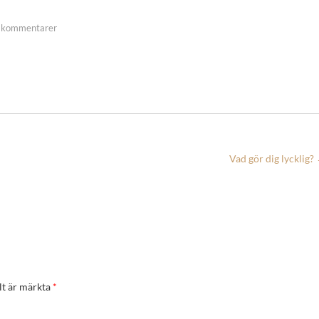
 kommentarer
Vad gör dig lycklig?
lt är märkta
*