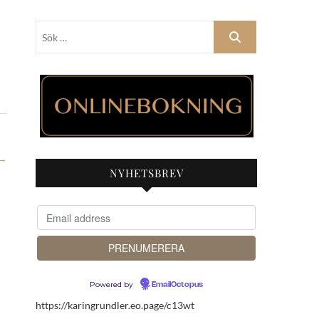
Sök
…
→
NYHETSBREV
Powered by
EmailOctopus
https://karingrundler.eo.page/c13wt