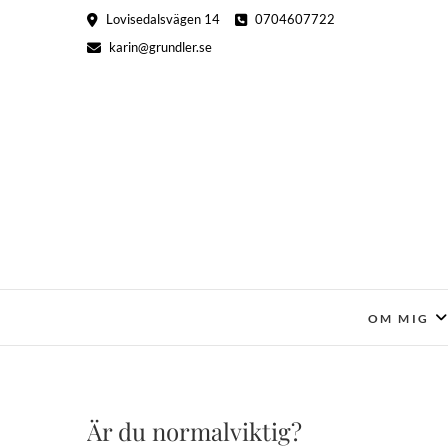
Hoppa
Lovisedalsvägen 14
0704607722
till
karin@grundler.se
innehåll
OM MIG
Är du normalviktig?