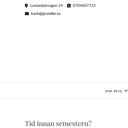
Hoppa
Lovisedalsvägen 14
0704607722
till
karin@grundler.se
innehåll
OM MIG
Tid innan semestern?