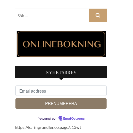
Sök
…
NYHETSBREV
Powered by
EmailOctopus
https://karingrundler.eo.page/c13wt