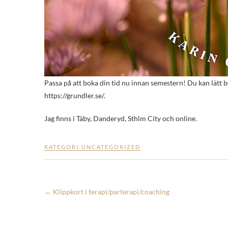
Passa på att boka din tid nu innan semestern! Du kan lätt b
https://grundler.se/.
Jag finns i Täby, Danderyd, Sthlm City och online.
KATEGORI:
UNCATEGORIZED
←
Klippkort i terapi/parterapi/coaching