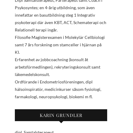
Dipl Samtalsterapeut, Parterapeut samt Coach i
Psykosyntes; en 4-årig utbildning, som även
innefattar en basutbildning steg 1 Integrativ
psykoterapi där även KBT, ACT, Schematerapi och
Relationell terapi ingår.
Filosofie Magisterexamen i Molekylär Cellbiologi
samt 7 års forskning om stamceller i hjärnan på
KI.
Erfarenhet av jobbcoachning (konsult åt
arbetsförmedlingen), rekryteringskonsult samt
läkemedelskonsult.
Ordförande i Endometriosföreningen, dipl
hälsoinspiratör, medicinkurser såsom fysiologi,
farmakologi, neuropsykologi, biokemi m fl.
KARIN GRUNDLER
dipl. Samtalsterapeut