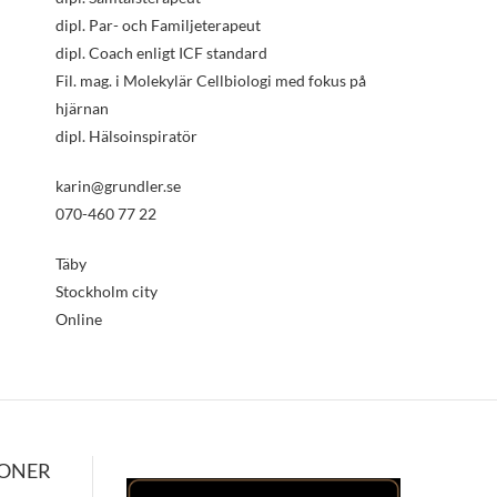
dipl. Par- och Familjeterapeut
dipl. Coach enligt ICF standard
Fil. mag. i Molekylär Cellbiologi med fokus på
hjärnan
dipl. Hälsoinspiratör
karin@grundler.se
070-460 77 22
Täby
Stockholm city
Online
IONER