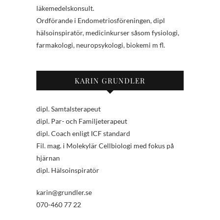
läkemedelskonsult.
Ordförande i Endometriosföreningen, dipl
hälsoinspiratör, medicinkurser såsom fysiologi,
farmakologi, neuropsykologi, biokemi m fl.
KARIN GRUNDLER
dipl. Samtalsterapeut
dipl. Par- och Familjeterapeut
dipl. Coach enligt ICF standard
Fil. mag. i Molekylär Cellbiologi med fokus på
hjärnan
dipl. Hälsoinspiratör
karin@grundler.se
070-460 77 22