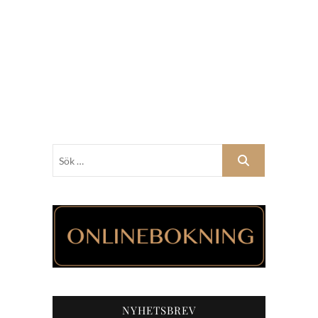
Sök
…
NYHETSBREV