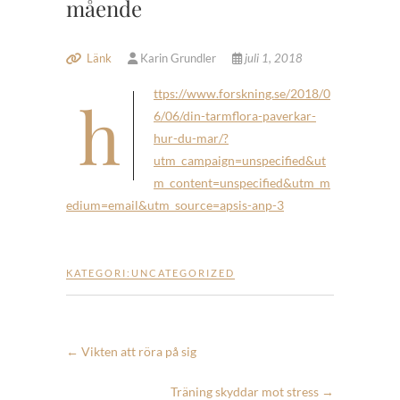
mående
Länk
Karin Grundler
juli 1, 2018
https://www.forskning.se/2018/0
6/06/din-tarmflora-paverkar-
hur-du-mar/?
utm_campaign=unspecified&ut
m_content=unspecified&utm_m
edium=email&utm_source=apsis-anp-3
KATEGORI:
UNCATEGORIZED
←
Vikten att röra på sig
Träning skyddar mot stress
→