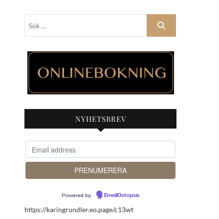
Sök
…
NYHETSBREV
Powered by
EmailOctopus
https://karingrundler.eo.page/c13wt