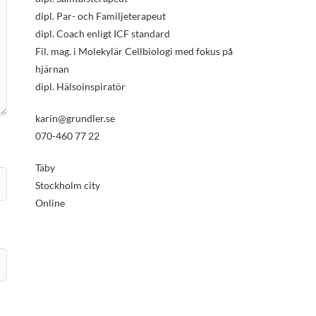
dipl. Par- och Familjeterapeut
dipl. Coach enligt ICF standard
Fil. mag. i Molekylär Cellbiologi med fokus på
hjärnan
dipl. Hälsoinspiratör
karin@grundler.se
070-460 77 22
Täby
Stockholm city
Online