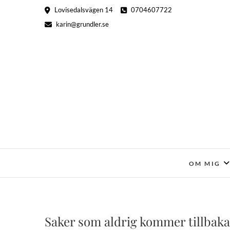
Hoppa
Lovisedalsvägen 14
0704607722
till
karin@grundler.se
innehåll
OM MIG
Saker som aldrig kommer tillbaka