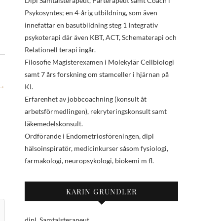
Dipl Samtalsterapeut, Parterapeut samt Coach i
Psykosyntes; en 4-årig utbildning, som även
innefattar en basutbildning steg 1 Integrativ
psykoterapi där även KBT, ACT, Schematerapi och
Relationell terapi ingår.
Filosofie Magisterexamen i Molekylär Cellbiologi
samt 7 års forskning om stamceller i hjärnan på
→
KI.
Erfarenhet av jobbcoachning (konsult åt
arbetsförmedlingen), rekryteringskonsult samt
läkemedelskonsult.
Ordförande i Endometriosföreningen, dipl
hälsoinspiratör, medicinkurser såsom fysiologi,
farmakologi, neuropsykologi, biokemi m fl.
KARIN GRUNDLER
dipl. Samtalsterapeut