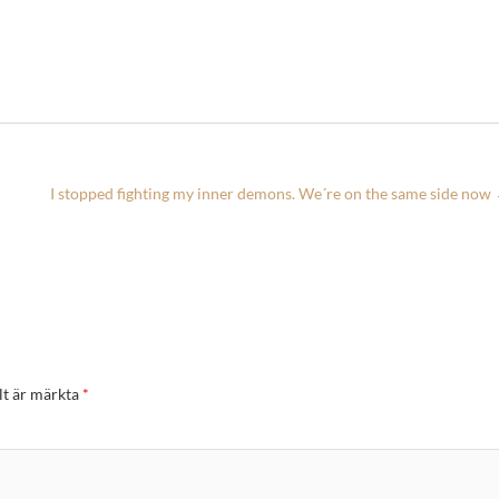
I stopped fighting my inner demons. We´re on the same side now
lt är märkta
*