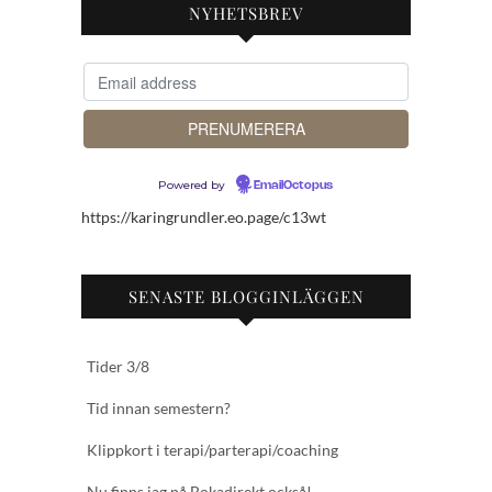
NYHETSBREV
Powered by
EmailOctopus
https://karingrundler.eo.page/c13wt
SENASTE BLOGGINLÄGGEN
Tider 3/8
Tid innan semestern?
Klippkort i terapi/parterapi/coaching
Nu finns jag på Bokadirekt också!