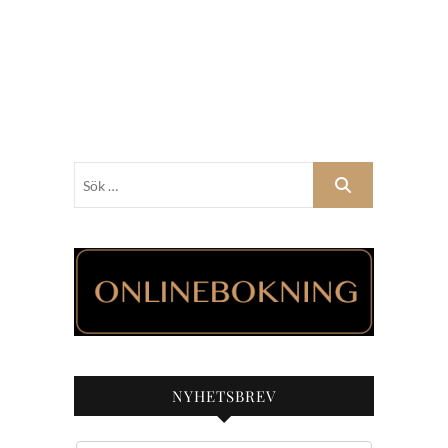
Sök
…
NYHETSBREV