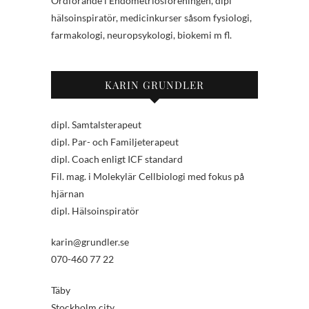
Ordförande i Endometriosföreningen, dipl
hälsoinspiratör, medicinkurser såsom fysiologi,
farmakologi, neuropsykologi, biokemi m fl.
KARIN GRUNDLER
dipl. Samtalsterapeut
dipl. Par- och Familjeterapeut
dipl. Coach enligt ICF standard
Fil. mag. i Molekylär Cellbiologi med fokus på
hjärnan
dipl. Hälsoinspiratör
karin@grundler.se
070-460 77 22
Täby
Stockholm city