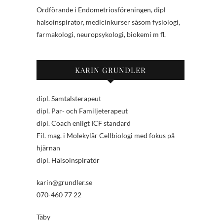
Ordförande i Endometriosföreningen, dipl
hälsoinspiratör, medicinkurser såsom fysiologi,
farmakologi, neuropsykologi, biokemi m fl.
KARIN GRUNDLER
dipl. Samtalsterapeut
dipl. Par- och Familjeterapeut
dipl. Coach enligt ICF standard
Fil. mag. i Molekylär Cellbiologi med fokus på
hjärnan
dipl. Hälsoinspiratör
karin@grundler.se
070-460 77 22
Täby