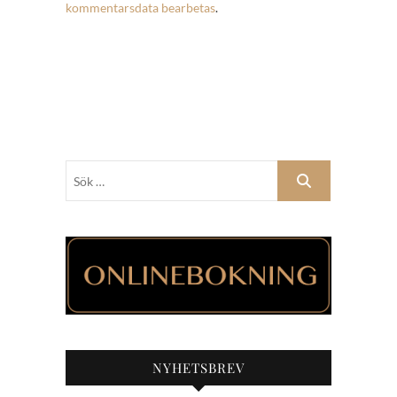
kommentarsdata bearbetas
.
Sök
…
NYHETSBREV