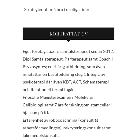
Strategier att må bra i oroliga tider
KORTFATTAT CV
Eget företag coach, samtalsterapeut sedan 2012.
Dipl Samtalsterapeut, Parterapeut samt Coach i
Psykosyntes; en 4-årig utbildning, som även
innefattar en basutbildning steg 1 Integrativ
psykoterapi där även KBT, ACT, Schematerapi
och Relationell terapi ingår.
Filosofie Magisterexamen i Molekylär
Cellbiologi samt 7 års forskning om stamceller i
hjärnan på KI.
Erfarenhet av jobbcoachning (konsult åt
arbetsförmedlingen), rekryteringskonsult samt
läkemedelskonsult.