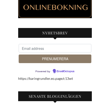
NYHETSBREV
Powered by
EmailOctopus
https://karingrundler.eo.page/c13wt
SENASTE BLOGGINLÄGGEN