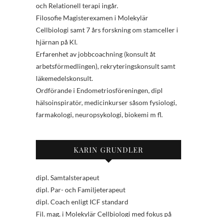
och Relationell terapi ingår.
Filosofie Magisterexamen i Molekylär
Cellbiologi samt 7 års forskning om stamceller i
hjärnan på KI.
Erfarenhet av jobbcoachning (konsult åt
arbetsförmedlingen), rekryteringskonsult samt
läkemedelskonsult.
Ordförande i Endometriosföreningen, dipl
hälsoinspiratör, medicinkurser såsom fysiologi,
farmakologi, neuropsykologi, biokemi m fl.
KARIN GRUNDLER
dipl. Samtalsterapeut
dipl. Par- och Familjeterapeut
dipl. Coach enligt ICF standard
Fil. mag. i Molekylär Cellbiologi med fokus på