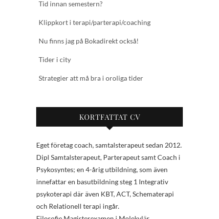
Tid innan semestern?
Klippkort i terapi/parterapi/coaching
Nu finns jag på Bokadirekt också!
Tider i city
Strategier att må bra i oroliga tider
KORTFATTAT CV
Eget företag coach, samtalsterapeut sedan 2012.
Dipl Samtalsterapeut, Parterapeut samt Coach i
Psykosyntes; en 4-årig utbildning, som även
innefattar en basutbildning steg 1 Integrativ
psykoterapi där även KBT, ACT, Schematerapi
och Relationell terapi ingår.
Filosofie Magisterexamen i Molekylär