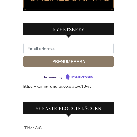
NYHETSBREV
Powered by
EmailOctopus
https://karingrundler.eo.page/c13wt
SENASTE BLOGGINLÄGGEN
Tider 3/8