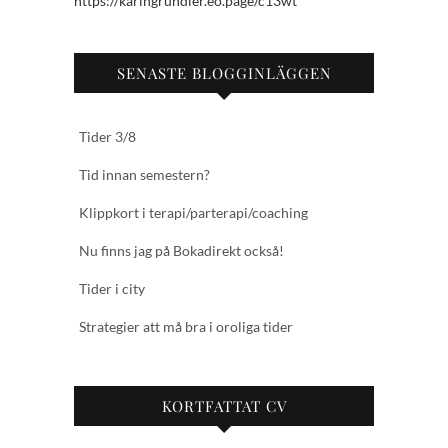
https://karingrundler.eo.page/c13wt
SENASTE BLOGGINLÄGGEN
Tider 3/8
Tid innan semestern?
Klippkort i terapi/parterapi/coaching
Nu finns jag på Bokadirekt också!
Tider i city
Strategier att må bra i oroliga tider
KORTFATTAT CV