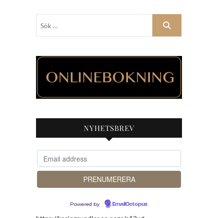
Sök
…
NYHETSBREV
Powered by
EmailOctopus