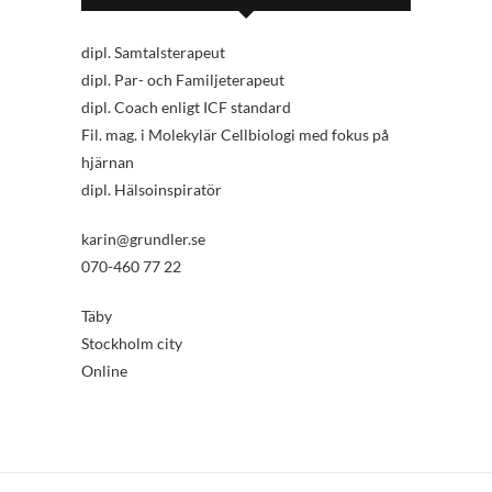
dipl. Samtalsterapeut
dipl. Par- och Familjeterapeut
dipl. Coach enligt ICF standard
Fil. mag. i Molekylär Cellbiologi med fokus på
hjärnan
dipl. Hälsoinspiratör
karin@grundler.se
070-460 77 22
Täby
Stockholm city
Online