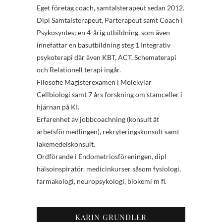
Eget företag coach, samtalsterapeut sedan 2012.
Dipl Samtalsterapeut, Parterapeut samt Coach i
Psykosyntes; en 4-årig utbildning, som även
innefattar en basutbildning steg 1 Integrativ
psykoterapi där även KBT, ACT, Schematerapi
och Relationell terapi ingår.
Filosofie Magisterexamen i Molekylär
Cellbiologi samt 7 års forskning om stamceller i
hjärnan på KI.
Erfarenhet av jobbcoachning (konsult åt
arbetsförmedlingen), rekryteringskonsult samt
läkemedelskonsult.
Ordförande i Endometriosföreningen, dipl
hälsoinspiratör, medicinkurser såsom fysiologi,
farmakologi, neuropsykologi, biokemi m fl.
KARIN GRUNDLER